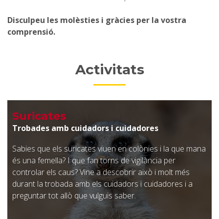
Disculpeu les molèsties i gràcies per la vostra
comprensió.
Activitats
Suricates
Trobades amb cuidadors i cuidadores
Sabies que els suricates viuen en colònies i la que mana
és una femella? I que fan torns de vigilància per
controlar els caus? Vine a descobrir això i molt més
durant la trobada amb els cuidadors i cuidadores i a
preguntar tot allò que vulguis saber.