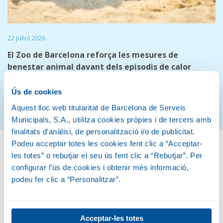
22 juliol 2026
El Zoo de Barcelona reforça les mesures de
benestar animal davant dels episodis de calor
El protocol especial adapta la hidratació, l’alimentació, la
ventilació i els espais de bany
Ús de cookies
Aquest lloc web titularitat de Barcelona de Serveis
Veure més notícies
Municipals, S.A., utilitza cookies pròpies i de tercers amb
finalitats d’anàlisi, de personalització i/o de publicitat.
Podeu acceptar totes les cookies fent clic a “Acceptar-
les totes” o rebutjar el seu ús fent clic a “Rebutjar”. Per
Conservem la natura
configurar l’ús de cookies i obtenir més informació,
podeu fer clic a “Personalitzar”.
Acceptar-les totes