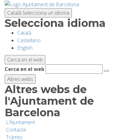
Vés
al
Català
Selecciona un idioma
contingut
Selecciona idioma
Català
PLANIFICA LA VISITA
Castellano
English
BIODIVERSITAT
Cerca en el web
Cerca en el web
ACTIVITATS
Altres webs
Altres webs de
ESCOLES
l'Ajuntament de
Barcelona
RECERCA I CONSERVACIÓ
L'Ajuntament
Contacte
SOSTENIBILITAT
Tràmits