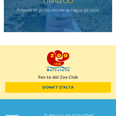
Life4ZOO
Projecte de gestió circular de l’aigua als zoos.
Fes-te del Zoo Club
DONA’T D’ALTA
Subscriu-te al butlletí