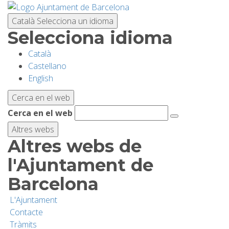
Vés
al
Català
Selecciona un idioma
contingut
Selecciona idioma
Català
PLANIFICA LA VISITA
Castellano
English
BIODIVERSITAT
Cerca en el web
Cerca en el web
ACTIVITATS
Altres webs
Altres webs de
ESCOLES
l'Ajuntament de
Barcelona
RECERCA I CONSERVACIÓ
L'Ajuntament
Contacte
SOSTENIBILITAT
Tràmits