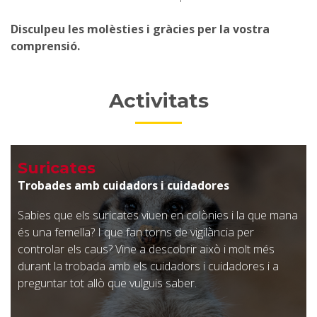
Disculpeu les molèsties i gràcies per la vostra
comprensió.
Activitats
Suricates
Trobades amb cuidadors i cuidadores
Sabies que els suricates viuen en colònies i la que mana
és una femella? I que fan torns de vigilància per
controlar els caus? Vine a descobrir això i molt més
durant la trobada amb els cuidadors i cuidadores i a
preguntar tot allò que vulguis saber.