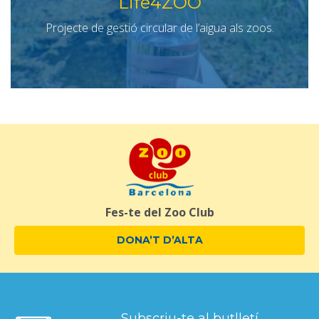
Life4ZOO
Projecte de gestió circular de l’aigua als zoos.
Fes-te del Zoo Club
DONA’T D’ALTA
Subscriu-te al butlletí