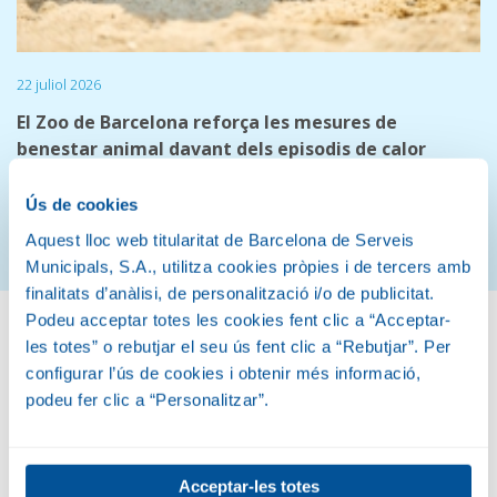
22 juliol 2026
El Zoo de Barcelona reforça les mesures de
benestar animal davant dels episodis de calor
El protocol especial adapta la hidratació, l’alimentació, la
ventilació i els espais de bany
Ús de cookies
Aquest lloc web titularitat de Barcelona de Serveis
Veure més notícies
Municipals, S.A., utilitza cookies pròpies i de tercers amb
finalitats d’anàlisi, de personalització i/o de publicitat.
Podeu acceptar totes les cookies fent clic a “Acceptar-
les totes” o rebutjar el seu ús fent clic a “Rebutjar”. Per
Conservem la natura
configurar l’ús de cookies i obtenir més informació,
podeu fer clic a “Personalitzar”.
Acceptar-les totes