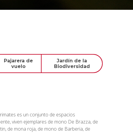
Pajarera de
Jardín de la
vuelo
Biodiversidad
rimates es un conjunto de espacios
mente, viven ejemplares de mono De Brazza, de
in, de mona roja, de mono de Barberia, de