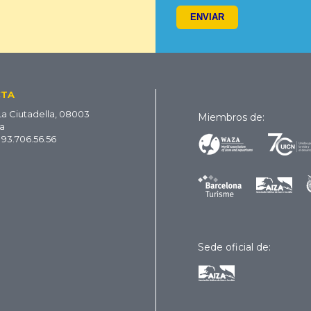
CTA
La Ciutadella, 08003
Miembros de:
a
 93.706.56.56
Sede oficial de: