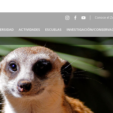
Conoce el Z
Social
Head
VERSIDAD
ACTIVIDADES
ESCUELAS
INVESTIGACIÓN/CONSERVA
Menu
ES
Header