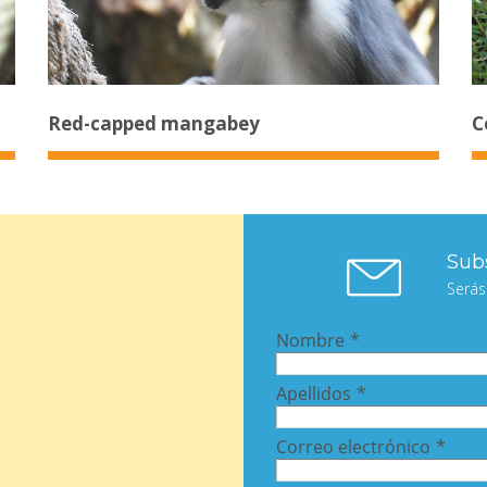
Red-capped mangabey
C
Subs
Serás