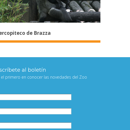
ercopiteco de Brazza
críbete al boletín
 el primero en conocer las novedades del Zoo