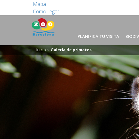
Mapa
Cómo llegar
PLANIFICA TU VISITA
BIODI
Inicio
Galería de primates