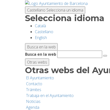
Pasar
al
Castellano
Selecciona un idioma
contenido
Selecciona idioma
principal
Català
Castellano
English
Busca en la web
Busca en la web
Otras webs
Otras webs del Ay
El Ayuntamiento
Contacto
Trámites
Trabaja en el Ayuntamiento
Noticias
Agenda