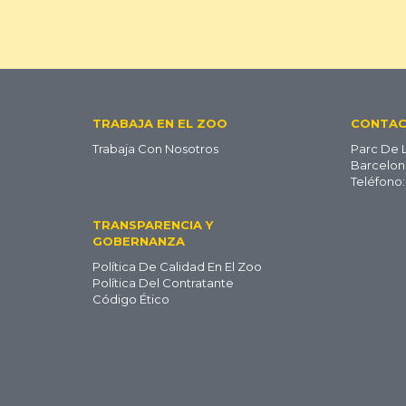
Footer
TRABAJA EN EL ZOO
CONTA
Trabaja Con Nosotros
Parc De 
ES
Barcelon
Teléfono:
TRANSPARENCIA Y
GOBERNANZA
Política De Calidad En El Zoo
Política Del Contratante
Código Ético