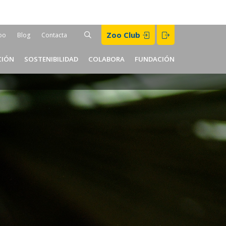
Buscar
Zoo Club
BUSCAR
oo
Blog
Contacta
er
CIÓN
SOSTENIBILIDAD
COLABORA
FUNDACIÓN