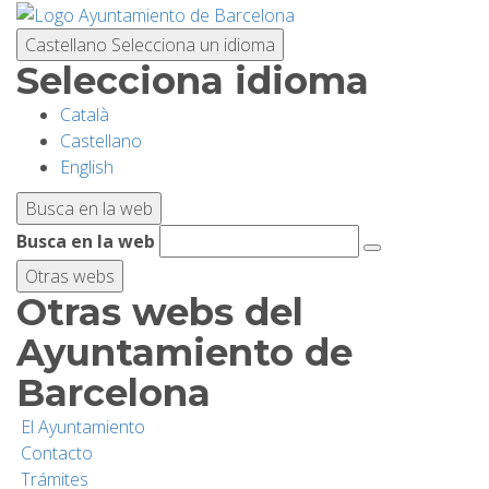
Pasar
al
Castellano
Selecciona un idioma
contenido
Selecciona idioma
principal
Català
PLANIFICA TU VISITA
Castellano
English
BIODIVERSIDAD
Busca en la web
Busca en la web
ACTIVIDADES
Otras webs
Otras webs del
ESCUELAS
Ayuntamiento de
Barcelona
INVESTIGACIÓN/CONSERVACIÓN
El Ayuntamiento
Contacto
SOSTENIBILIDAD
Trámites