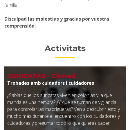
familia.
Disculpad las molestias y gracias por vuestra
comprensión.
Activitats
SURICATAS - Cloned
Trobades amb cuidadors i cuidadores
¿Sabías que los suricatas viven en colonias y la que
manda es una hembra? ¿Y que se turnan de vigilancia
para controlar las madrigueras? Ven a descubrir esto y
mucho más durante el encuentro con los cuidadores y
cuidadoras y preguntar todo lo que quieras saber.