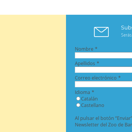
Subs
Serás