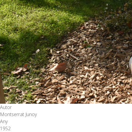
Autor
Montserrat Junoy
Any
1952