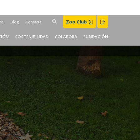
Buscar
Zoo Club
BUSCAR
oo
Blog
Contacta
er
CIÓN
SOSTENIBILIDAD
COLABORA
FUNDACIÓN