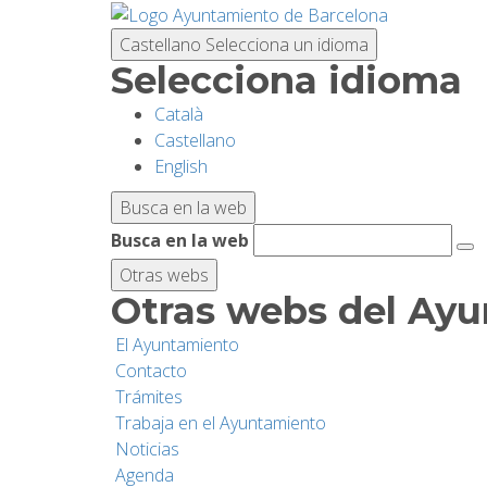
Pasar
al
Castellano
Selecciona un idioma
contenido
Selecciona idioma
principal
Català
Castellano
English
Busca en la web
Busca en la web
Otras webs
Otras webs del Ay
El Ayuntamiento
Contacto
Trámites
Trabaja en el Ayuntamiento
Noticias
Agenda