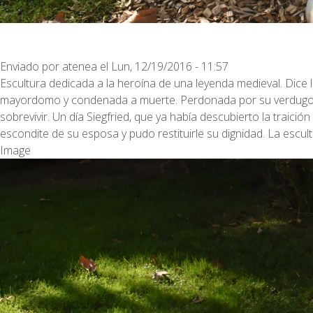
Enviado por
atenea
el
Lun, 12/19/2016 - 11:57
Escultura dedicada a la heroína de una leyenda medieval. Dice 
mayordomo y condenada a muerte. Perdonada por su verdugo, p
sobrevivir. Un día Siegfried, que ya había descubierto la tra
escondite de su esposa y pudo restituirle su dignidad. La esc
Image