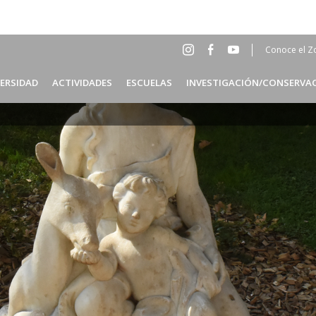
Conoce el Z
Social
Head
VERSIDAD
ACTIVIDADES
ESCUELAS
INVESTIGACIÓN/CONSERVA
Menu
ES
Header