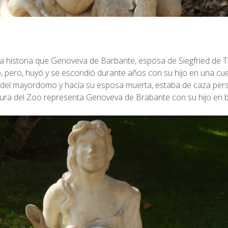
la historia que Genoveva de Barbante, esposa de Siegfried de T
ero, huyó y se escondió durante años con su hijo en una cuev
ición del mayordomo y hacía su esposa muerta, estaba de caza p
ultura del Zoo representa Genoveva de Brabante con su hijo en 