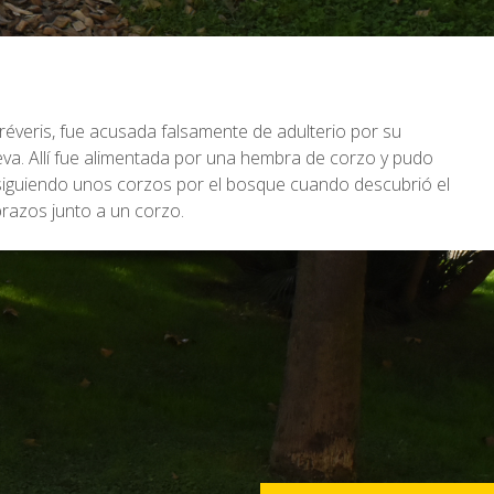
réveris, fue acusada falsamente de adulterio por su
a. Allí fue alimentada por una hembra de corzo y pudo
ersiguiendo unos corzos por el bosque cuando descubrió el
brazos junto a un corzo.