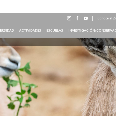
Conoce el Z
Social
Head
VERSIDAD
ACTIVIDADES
ESCUELAS
INVESTIGACIÓN/CONSERVA
Menu
ES
Header