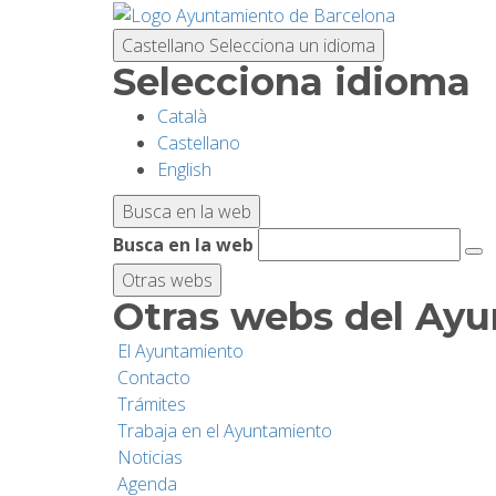
Pasar
al
Castellano
Selecciona un idioma
contenido
Selecciona idioma
principal
Català
Castellano
English
Busca en la web
Busca en la web
Otras webs
Otras webs del Ay
El Ayuntamiento
Contacto
Trámites
Trabaja en el Ayuntamiento
Noticias
Agenda