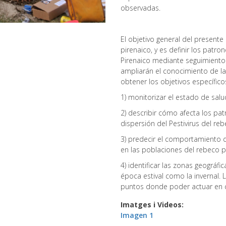
observadas.
El objetivo general del presente
pirenaico, y es definir los patr
Pirenaico mediante seguimiento s
ampliarán el conocimiento de la 
obtener los objetivos específicos
1)
monitorizar el estado de sal
2)
describir cómo afecta los pa
dispersión del Pestivirus del re
3)
predecir el comportamiento d
en las poblaciones del rebeco p
4)
identificar las zonas geográfi
época estival como la invernal. L
puntos donde poder actuar en ca
Imatges i Videos
Imagen 1