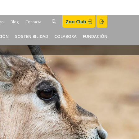
Buscar
Zoo Club
BUSCAR
oo
Blog
Contacta
er
CIÓN
SOSTENIBILIDAD
COLABORA
FUNDACIÓN