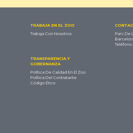
Footer
TRABAJA EN EL ZOO
CONTA
Trabaja Con Nosotros
Parc De 
ES
Barcelon
Teléfono:
TRANSPARENCIA Y
GOBERNANZA
Política De Calidad En El Zoo
Política Del Contratante
Código Ético