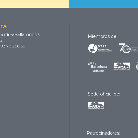
CTA
La Ciutadella, 08003
Miembros de:
a
 93.706.56.56
Sede oficial de:
Patrocinadores: