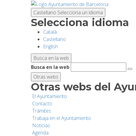
Pasar
al
Castellano
Selecciona un idioma
contenido
Selecciona idioma
principal
Català
Castellano
English
Busca en la web
Busca en la web
Otras webs
Otras webs del Ay
El Ayuntamiento
Contacto
Trámites
Trabaja en el Ayuntamiento
Noticias
Agenda