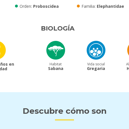
Orden
Proboscidea
Familia
Elephantidae
BIOLOGÍA
años en
Habitat
Vida social
A
Sabana
Gregaria
H
idad
Descubre cómo son