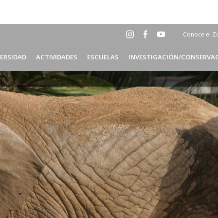
Conoce el Z
Social
Head
VERSIDAD
ACTIVIDADES
ESCUELAS
INVESTIGACIÓN/CONSERVA
Menu
ES
Header