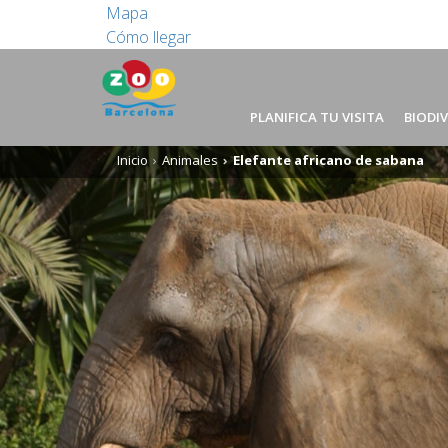
Mapa
Cómo llegar
PLANIFICA TU VISITA
BIODI
Inicio
Animales
Elefante africano de sabana