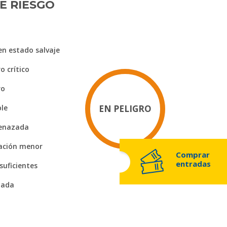
E RIESGO
en estado salvaje
o crítico
ro
ble
EN PELIGRO
enazada
ación menor
Comprar
entradas
suficientes
uada