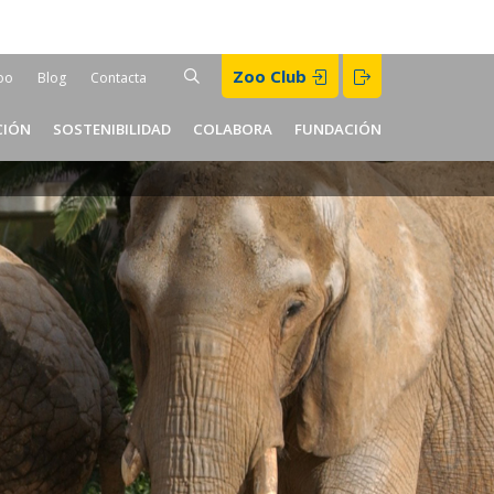
Buscar
Zoo Club
BUSCAR
oo
Blog
Contacta
er
CIÓN
SOSTENIBILIDAD
COLABORA
FUNDACIÓN