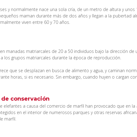
es y normalmente nace una sola cría, de un metro de altura y unos 1
 pequeños maman durante más de dos años y llegan a la pubertad a
ormalmente viven entre 60 y 70 años.
 en manadas matriarcales de 20 a 50 individuos bajo la dirección de
n a los grupos matriarcales durante la época de reproducción.
arece que se desplazan en busca de alimento y agua, y caminan no
rante horas, si es necesario. Sin embargo, cuando huyen o cargan co
 de conservación
 elefantes a causa del comercio de marfil han provocado que en la 
rotegidos en el interior de numerosos parques y otras reservas africa
e marfil.