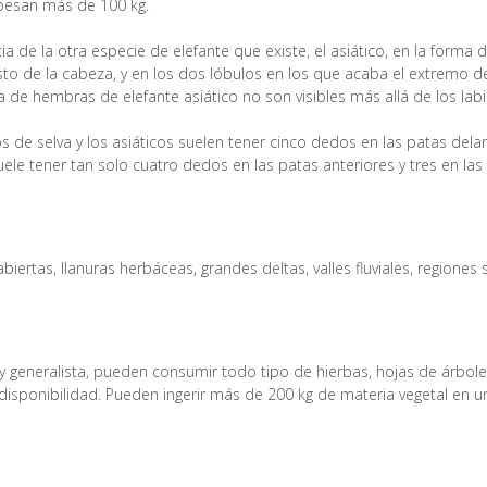
pesan más de 100 kg.
cia de la otra especie de elefante que existe, el asiático, en la form
sto de la cabeza, y en los dos lóbulos en los que acaba el extremo de
a de hembras de elefante asiático no son visibles más allá de los labi
s de selva y los asiáticos suelen tener cinco dedos en las patas delan
ele tener tan solo cuatro dedos en las patas anteriores y tres en las
ertas, llanuras herbáceas, grandes deltas, valles fluviales, regiones 
generalista, pueden consumir todo tipo de hierbas, hojas de árboles y
 disponibilidad. Pueden ingerir más de 200 kg de materia vegetal en u