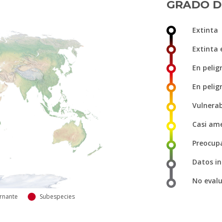
GRADO D
Extinta
Extinta 
En peligr
En pelig
Vulnera
Casi am
Preocup
Datos in
No eval
rnante
Subespecies