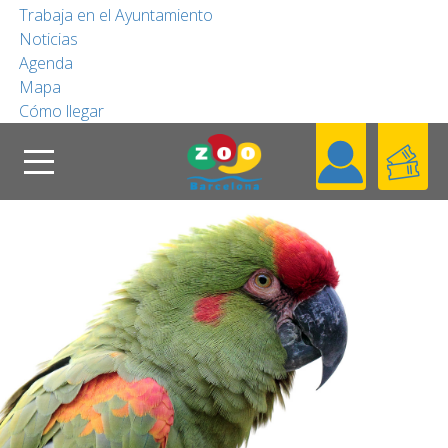
Trabaja en el Ayuntamiento
Noticias
COLABORA
Agenda
Mapa
Cómo llegar
FUNDACIÓN
Buscar
Header
Conoce el Zoo
ES
Blog
Contacta