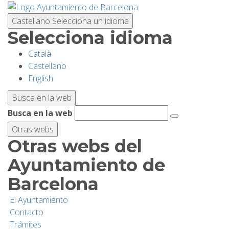
Pasar
al
Castellano
Selecciona un idioma
contenido
Selecciona idioma
principal
Català
PLANIFICA TU VISITA
Castellano
English
BIODIVERSIDAD
Busca en la web
Busca en la web
ACTIVIDADES
Otras webs
Otras webs del
ESCUELAS
Ayuntamiento de
Barcelona
INVESTIGACIÓN/CONSERVACIÓN
El Ayuntamiento
Contacto
SOSTENIBILIDAD
Trámites