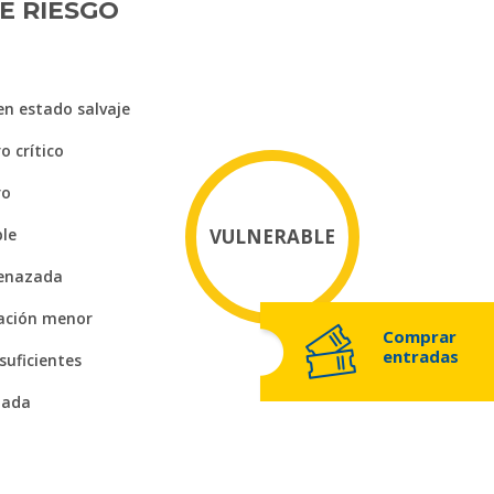
E RIESGO
en estado salvaje
o crítico
ro
ble
VULNERABLE
enazada
ación menor
Comprar
entradas
suficientes
uada