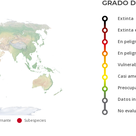
GRADO D
Extinta
Extinta 
En peligr
En pelig
Vulnera
Casi am
Preocup
Datos in
No eval
rnante
Subespecies