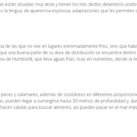
as están situadas muy atrás y tienen los tres dedos delanteros unido
mo la lengua, de apariencia espinosa, adaptaciones que les permiten 
a de las que no vive en lugares extremadamente fríos, sino que habita
ue una buena parte de su área de distribución se encuentra dentro de
ina de Humboldt, que lleva aguas frías, ricas en nutrientes, desde la A
 peces y calamares, además de crustáceos en diferentes proporcion
as, pueden llegar a sumergirse hasta 30 metros de profundidad y, d
, hacen salidas para buscar alimento, así pueden pasar en el mar más