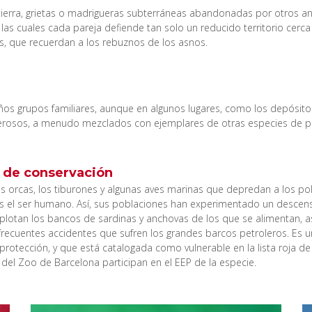
 tierra, grietas o madrigueras subterráneas abandonadas por otros 
las cuales cada pareja defiende tan solo un reducido territorio cerca
les, que recuerdan a los rebuznos de los asnos.
ños grupos familiares, aunque en algunos lugares, como los depósitos d
osos, a menudo mezclados con ejemplares de otras especies de ps
 de conservación
as orcas, los tiburones y algunas aves marinas que depredan a los 
l es el ser humano. Así, sus poblaciones han experimentado un descen
plotan los bancos de sardinas y anchovas de los que se alimentan, 
recuentes accidentes que sufren los grandes barcos petroleros. Es u
rotección, y que está catalogada como vulnerable en la lista roja de
 del Zoo de Barcelona participan en el EEP de la especie.