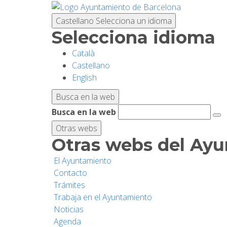
Pasar
al
Castellano
Selecciona un idioma
contenido
Selecciona idioma
principal
Català
Castellano
English
Busca en la web
Busca en la web
Otras webs
Otras webs del Ay
El Ayuntamiento
Contacto
Trámites
Trabaja en el Ayuntamiento
Noticias
Agenda