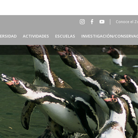
Conoce el Z
Social
Head
VERSIDAD
ACTIVIDADES
ESCUELAS
INVESTIGACIÓN/CONSERVA
Menu
ES
Header