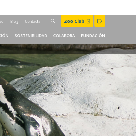
Buscar
Zoo Club
BUSCAR
oo
Blog
Contacta
er
CIÓN
SOSTENIBILIDAD
COLABORA
FUNDACIÓN