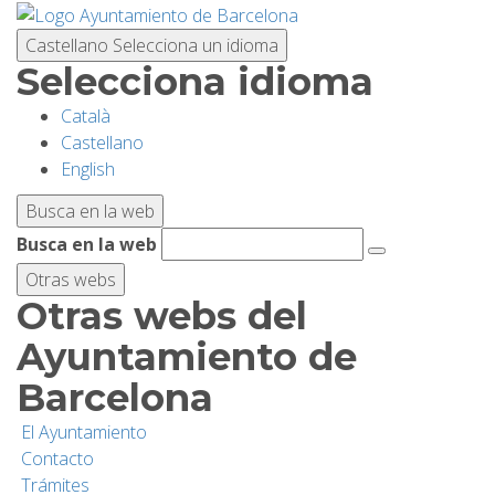
Pasar
al
Castellano
Selecciona un idioma
contenido
Selecciona idioma
principal
Català
PLANIFICA TU VISITA
Castellano
English
BIODIVERSIDAD
Busca en la web
Busca en la web
ACTIVIDADES
Otras webs
Otras webs del
ESCUELAS
Ayuntamiento de
Barcelona
INVESTIGACIÓN/CONSERVACIÓN
El Ayuntamiento
Contacto
SOSTENIBILIDAD
Trámites