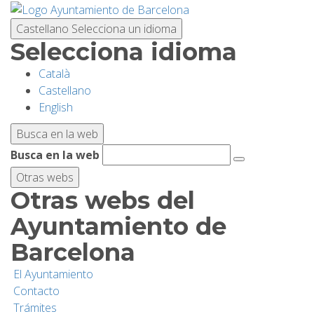
Pasar
al
Castellano
Selecciona un idioma
contenido
Selecciona idioma
principal
Català
PLANIFICA TU VISITA
Castellano
English
BIODIVERSIDAD
Busca en la web
Busca en la web
ACTIVIDADES
Otras webs
Otras webs del
ESCUELAS
Ayuntamiento de
Barcelona
INVESTIGACIÓN/CONSERVACIÓN
El Ayuntamiento
Contacto
SOSTENIBILIDAD
Trámites