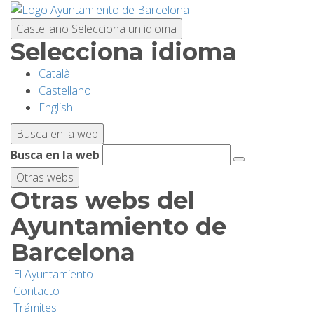
Pasar
al
Castellano
Selecciona un idioma
contenido
Selecciona idioma
principal
Català
PLANIFICA TU VISITA
Castellano
English
BIODIVERSIDAD
Busca en la web
Busca en la web
ACTIVIDADES
Otras webs
Otras webs del
ESCUELAS
Ayuntamiento de
Barcelona
INVESTIGACIÓN/CONSERVACIÓN
El Ayuntamiento
Contacto
SOSTENIBILIDAD
Trámites