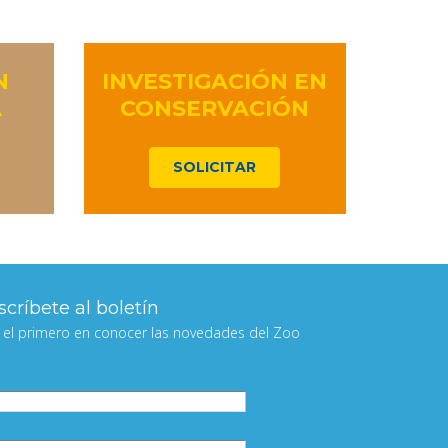
N
INVESTIGACIÓN EN
A
CONSERVACIÓN
SOLICITAR
críbete al boletín
 el primero en conocer las novedades del Zoo