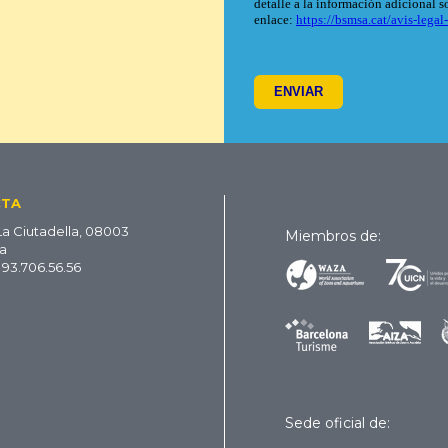
CTA
La Ciutadella, 08003
Miembros de:
a
 93.706.56.56
Sede oficial de: