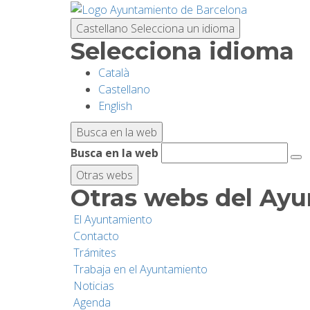
Pasar
al
Castellano
Selecciona un idioma
contenido
Selecciona idioma
principal
Català
Castellano
English
Busca en la web
Busca en la web
Otras webs
Otras webs del Ay
El Ayuntamiento
Contacto
Trámites
Trabaja en el Ayuntamiento
Noticias
Agenda