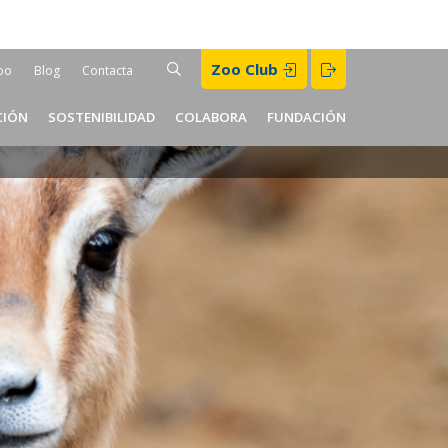
Buscar
Zoo Club
BUSCAR
oo
Blog
Contacta
er
CIÓN
SOSTENIBILIDAD
COLABORA
FUNDACIÓN