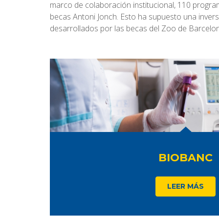
marco de colaboración institucional, 110 progra
becas Antoni Jonch. Esto ha supuesto una invers
desarrollados por las becas del Zoo de Barcelo
BIOBANC
LEER MÁS