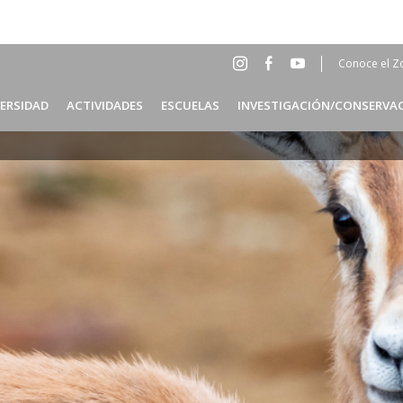
Conoce el Z
Social
Head
VERSIDAD
ACTIVIDADES
ESCUELAS
INVESTIGACIÓN/CONSERVA
Menu
ES
Header