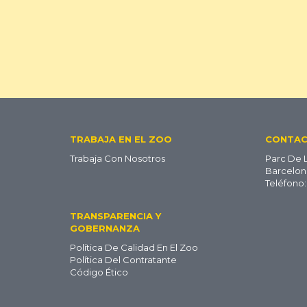
Footer
TRABAJA EN EL ZOO
CONTA
Trabaja Con Nosotros
Parc De 
ES
Barcelon
Teléfono:
TRANSPARENCIA Y
GOBERNANZA
Política De Calidad En El Zoo
Política Del Contratante
Código Ético