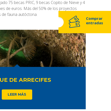
gado 75 becas PRIC, 9 becas Copito de Nieve y 4
ones de euros. Más del 50% de los proyectos
s de fauna autóctona.
Comprar
entradas
UE DE ARRECIFES
LEER MÁS