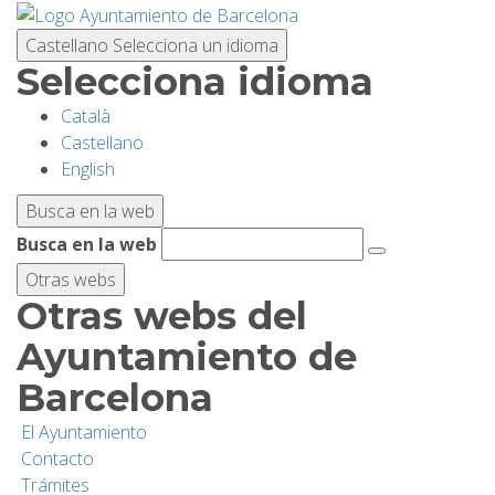
Pasar
al
Castellano
Selecciona un idioma
contenido
Selecciona idioma
principal
Català
PLANIFICA TU VISITA
Castellano
English
BIODIVERSIDAD
Busca en la web
Busca en la web
ACTIVIDADES
Otras webs
Otras webs del
ESCUELAS
Ayuntamiento de
Barcelona
INVESTIGACIÓN/CONSERVACIÓN
El Ayuntamiento
Contacto
SOSTENIBILIDAD
Trámites