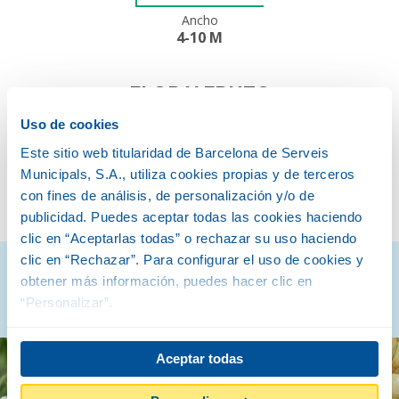
Ancho
4-10 M
FLOR Y FRUTO
Uso de cookies
Este sitio web titularidad de Barcelona de Serveis
Municipals, S.A., utiliza cookies propias y de terceros
PRIMAVERA
OTOÑO
con fines de análisis, de personalización y/o de
publicidad. Puedes aceptar todas las cookies haciendo
clic en “Aceptarlas todas” o rechazar su uso haciendo
clic en “Rechazar”. Para configurar el uso de cookies y
Descubre cómo son
obtener más información, puedes hacer clic en
“Personalizar”.
Aceptar todas