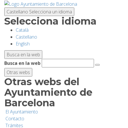
Pasar
al
Castellano
Selecciona un idioma
contenido
Selecciona idioma
principal
Català
PLANIFICA TU VISITA
Castellano
English
BIODIVERSIDAD
Busca en la web
Busca en la web
ACTIVIDADES
Otras webs
Otras webs del
ESCUELAS
Ayuntamiento de
Barcelona
INVESTIGACIÓN/CONSERVACIÓN
El Ayuntamiento
Contacto
SOSTENIBILIDAD
Trámites