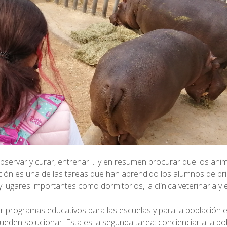
bservar y curar, entrenar ... y en resumen procurar que los ani
ción es una de las tareas que han aprendido los alumnos de pr
 lugares importantes como dormitorios, la clínica veterinaria y e
 programas educativos para las escuelas y para la población 
eden solucionar. Esta es la segunda tarea: concienciar a la po