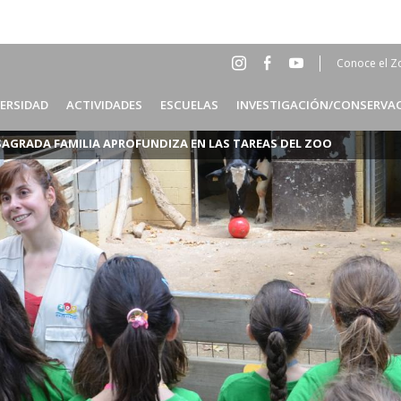
Conoce el Z
Social
Head
VERSIDAD
ACTIVIDADES
ESCUELAS
INVESTIGACIÓN/CONSERVA
Menu
ES
SAGRADA FAMILIA APROFUNDIZA EN LAS TAREAS DEL ZOO
Header