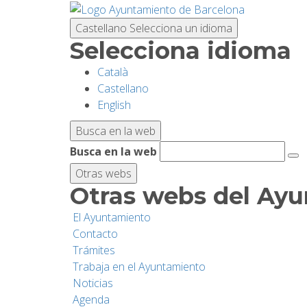
Pasar
al
Castellano
Selecciona un idioma
contenido
Selecciona idioma
principal
Català
Castellano
English
Busca en la web
Busca en la web
Otras webs
Otras webs del Ay
El Ayuntamiento
Contacto
Trámites
Trabaja en el Ayuntamiento
Noticias
Agenda