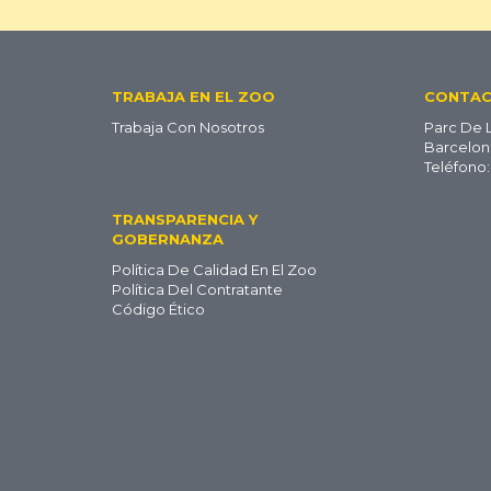
Footer
TRABAJA EN EL ZOO
CONTA
Trabaja Con Nosotros
Parc De 
ES
Barcelon
Teléfono:
TRANSPARENCIA Y
GOBERNANZA
Política De Calidad En El Zoo
Política Del Contratante
Código Ético