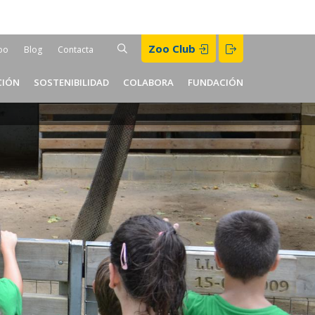
Buscar
Zoo Club
BUSCAR
oo
Blog
Contacta
er
CIÓN
SOSTENIBILIDAD
COLABORA
FUNDACIÓN