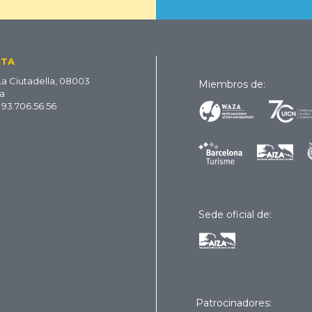
CTA
La Ciutadella, 08003
Miembros de:
a
 93.706.56.56
Sede oficial de:
Patrocinadores: