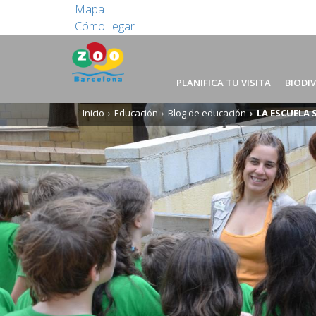
Mapa
Cómo llegar
PLANIFICA TU VISITA
BIODI
Inicio
Educación
Blog de educación
LA ESCUELA 