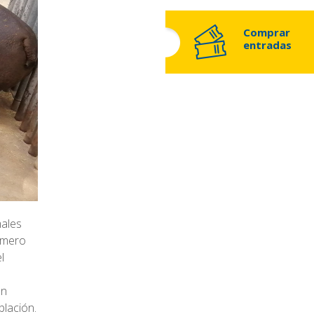
Comprar
entradas
males
imero
l
en
blación.