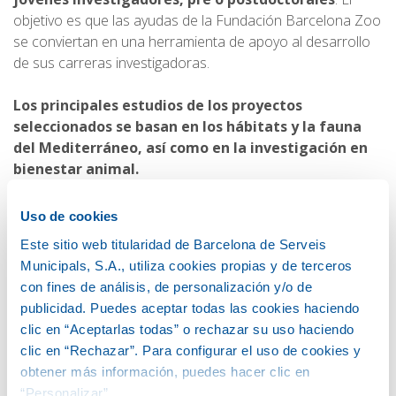
objetivo es que las ayudas de la Fundación Barcelona Zoo
se conviertan en una herramienta de apoyo al desarrollo
de sus carreras investigadoras.
Los principales estudios de los proyectos
seleccionados se basan en los hábitats y la fauna
del Mediterráneo, así como en la investigación en
bienestar animal.
Otros factores que se han considerado son que los
proyectos incorporen investigación tanto en el ámbito de
Uso de cookies
la biología como de la medicina, y que tengan aplicación en
Este sitio web titularidad de Barcelona de Serveis
la conservación de las especies y en su bienestar.
Municipals, S.A., utiliza cookies propias y de terceros
con fines de análisis, de personalización y/o de
publicidad. Puedes aceptar todas las cookies haciendo
El nuevo modelo del Zoo,
clic en “Aceptarlas todas” o rechazar su uso haciendo
comprometido con la investigación
clic en “Rechazar”. Para configurar el uso de cookies y
obtener más información, puedes hacer clic en
Una de las líneas estratégicas del nuevo modelo del Zoo
“Personalizar”.