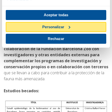
de Barcelona es reforzar su compromiso con la
investigación y divulgación. En este sentido, el programa de
Ayudas de la Fundación Zoo es una de las líneas con las
Aceptar todas
que se trabaja para impulsar la generación de
conocimiento y concienciación sobre la necesidad de
Personalizar
proteger los ecosistemas.
Rechazar
Las ayudas anuales son una vía importante de
colaboración de la Fundación Barcelona Zoo con
investigadores y otras entidades externas para
complementar los programas de investigación y
conservación propios o en colaboración con terceros
que se llevan a cabo para contribuir a la protección de la
fauna más amenazada.
Estudios becados: