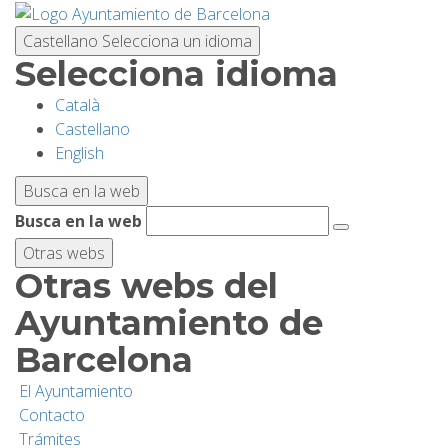
Pasar
al
Castellano
Selecciona un idioma
contenido
Selecciona idioma
principal
Català
PLANIFICA TU VISITA
Castellano
English
BIODIVERSIDAD
Busca en la web
Busca en la web
ACTIVIDADES
Otras webs
Otras webs del
ESCUELAS
Ayuntamiento de
Barcelona
INVESTIGACIÓN/CONSERVACIÓN
El Ayuntamiento
Contacto
SOSTENIBILIDAD
Trámites