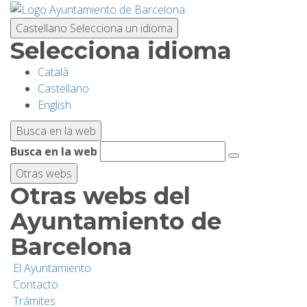
Pasar
al
Castellano
Selecciona un idioma
contenido
Selecciona idioma
principal
Català
PLANIFICA TU VISITA
Castellano
English
BIODIVERSIDAD
Busca en la web
Busca en la web
ACTIVIDADES
Otras webs
Otras webs del
ESCUELAS
Ayuntamiento de
Barcelona
INVESTIGACIÓN/CONSERVACIÓN
El Ayuntamiento
Contacto
SOSTENIBILIDAD
Trámites