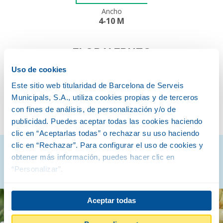
Ancho
4-10 M
FLOR Y FRUTO
Uso de cookies
Este sitio web titularidad de Barcelona de Serveis
Municipals, S.A., utiliza cookies propias y de terceros
PRIMAVERA
OTOÑO
con fines de análisis, de personalización y/o de
publicidad. Puedes aceptar todas las cookies haciendo
clic en “Aceptarlas todas” o rechazar su uso haciendo
clic en “Rechazar”. Para configurar el uso de cookies y
Descubre cómo son
obtener más información, puedes hacer clic en
“Personalizar”.
Aceptar todas