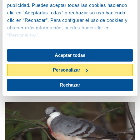
Reproducción
publicidad. Puedes aceptar todas las cookies haciendo
clic en “Aceptarlas todas” o rechazar su uso haciendo
clic en “Rechazar”. Para configurar el uso de cookies y
Conducta
obtener más información, puedes hacer clic en
“Personalizar”.
Estatus y programas de conservación
Aceptar todas
Personalizar
Otros miembros de la
familia
Rechazar