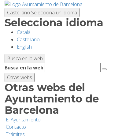
Pasar
al
Castellano
Selecciona un idioma
contenido
Selecciona idioma
principal
Català
PLANIFICA TU VISITA
Castellano
English
BIODIVERSIDAD
Busca en la web
Busca en la web
ACTIVIDADES
Otras webs
Otras webs del
ESCUELAS
Ayuntamiento de
Barcelona
INVESTIGACIÓN/CONSERVACIÓN
El Ayuntamiento
Contacto
SOSTENIBILIDAD
Trámites