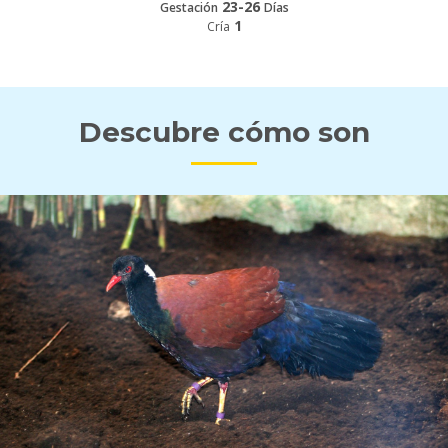
23-26
Gestación
Días
1
Cría
Descubre cómo son