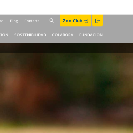
Buscar
Zoo Club
BUSCAR
oo
Blog
Contacta
er
CIÓN
SOSTENIBILIDAD
COLABORA
FUNDACIÓN