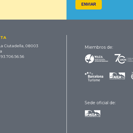
CTA
La Ciutadella, 08003
Miembros de:
a
 93.706.56.56
Sede oficial de: