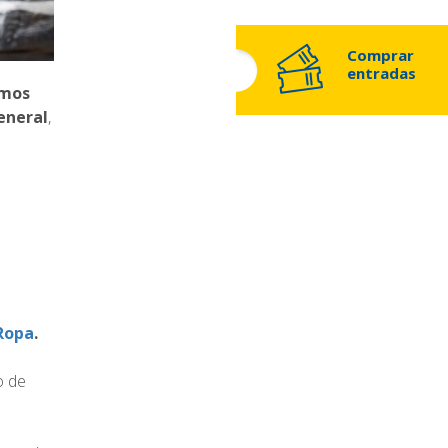
Comprar
entradas
amos
eneral
,
Ropa
.
o de