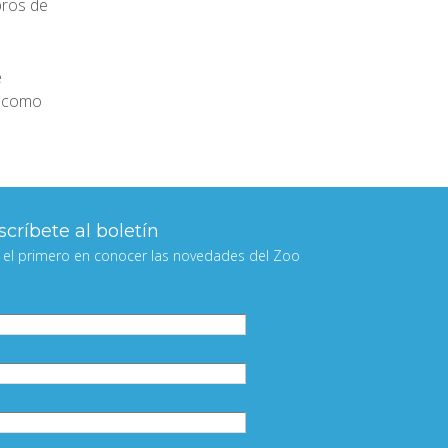
bros de
e
, como
críbete al boletín
 el primero en conocer las novedades del Zoo