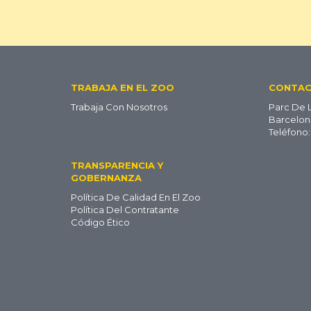
Footer
TRABAJA EN EL ZOO
CONTA
Trabaja Con Nosotros
Parc De 
ES
Barcelon
Teléfono:
TRANSPARENCIA Y
GOBERNANZA
Política De Calidad En El Zoo
Política Del Contratante
Código Ético