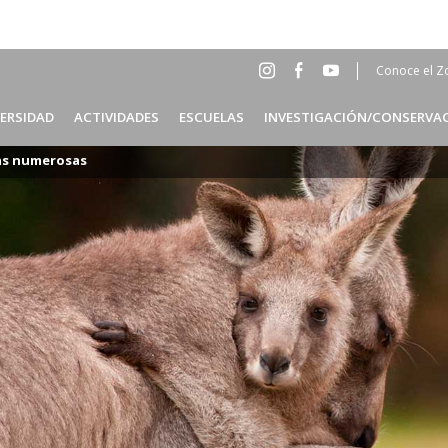
Conoce el Z
Social
Head
VERSIDAD
ACTIVIDADES
ESCUELAS
INVESTIGACIÓN/CONSERVA
Menu
ES
ias numerosas
Header