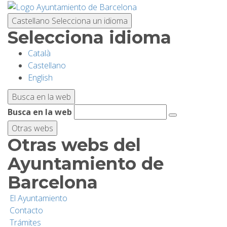
Pasar
al
Castellano
Selecciona un idioma
contenido
Selecciona idioma
principal
Català
PLANIFICA TU VISITA
Castellano
English
BIODIVERSIDAD
Busca en la web
Busca en la web
ACTIVIDADES
Otras webs
Otras webs del
ESCUELAS
Ayuntamiento de
Barcelona
INVESTIGACIÓN/CONSERVACIÓN
El Ayuntamiento
Contacto
SOSTENIBILIDAD
Trámites