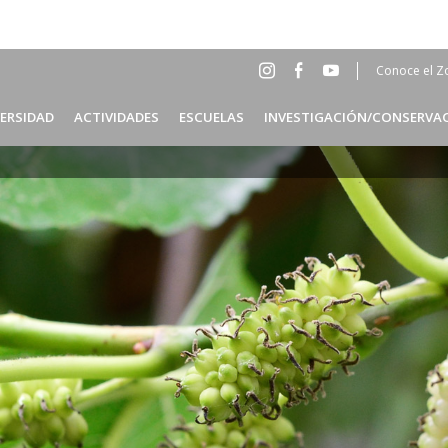
Conoce el Z
Social
Head
VERSIDAD
ACTIVIDADES
ESCUELAS
INVESTIGACIÓN/CONSERVA
Menu
ES
Header