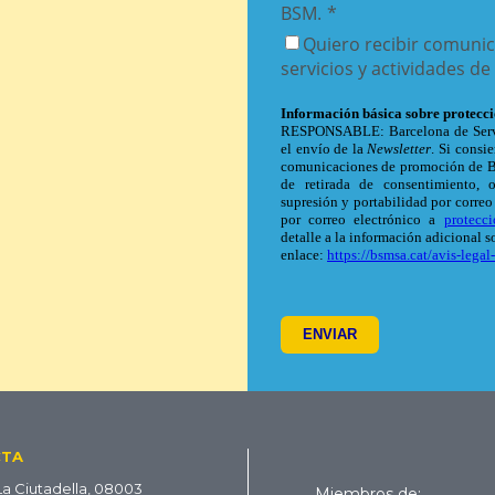
CTA
La Ciutadella, 08003
Miembros de: