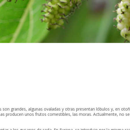
 son grandes, algunas ovaladas y otras presentan lóbulos y, en otoñ
as producen unos frutos comestibles, las moras. Actualmente, no se
entar a los gusanos de seda. En Europa, se introdujo por la misma ra