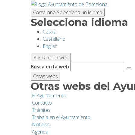
Pasar
al
Castellano
Selecciona un idioma
contenido
Selecciona idioma
principal
Català
Castellano
English
Busca en la web
Busca en la web
Otras webs
Otras webs del Ay
El Ayuntamiento
Contacto
Trámites
Trabaja en el Ayuntamiento
Noticias
Agenda