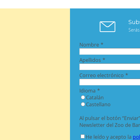
Subs
Serás