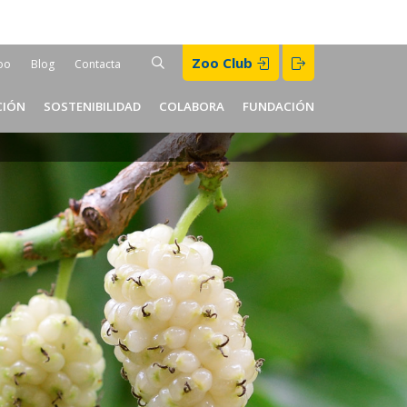
Buscar
Zoo Club
BUSCAR
oo
Blog
Contacta
er
CIÓN
SOSTENIBILIDAD
COLABORA
FUNDACIÓN