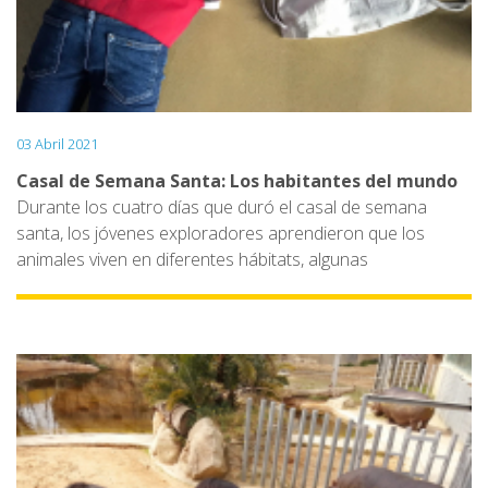
03 Abril 2021
Casal de Semana Santa: Los habitantes del mundo
Durante los cuatro días que duró el casal de semana
santa, los jóvenes exploradores aprendieron que los
animales viven en diferentes hábitats, algunas
peculiaridades de los animales que visitábamos y también
cuáles eran los enriquecimientos que los cuidadores del
zoo le daban a cada animal para que asegurarse que el
animal tenía un buen nivel de vida y con eso conseguíamos
cuidar su bienestar.