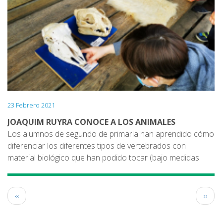
De los que tienen pelos, escamas, plumas o la piel
desnuda.
23 Febrero 2021
JOAQUIM RUYRA CONOCE A LOS ANIMALES
Los alumnos de segundo de primaria han aprendido cómo
diferenciar los diferentes tipos de vertebrados con
material biológico que han podido tocar (bajo medidas
higiénicas adecuadas).
Después los han visitado en compañía de un educador del
Paginación
Zoo y han conocido dónde y cómo viven, que comen,
Página
Sigui
‹‹
››
como andan, qué papel tienen en sus hábitats, qué
anterior
pági
adaptaciones tienen ...