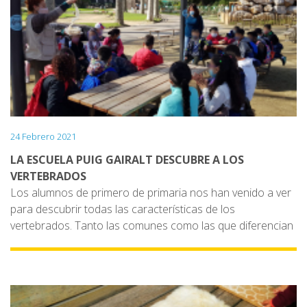
es su familia en la sabana africana y el zoo.
También han descubierto su huella y han preparado un
buen plato de comida mediante 2 dinámicas con las que
se lo han pasado muy bien!
24 Febrero 2021
LA ESCUELA PUIG GAIRALT DESCUBRE A LOS
VERTEBRADOS
Los alumnos de primero de primaria nos han venido a ver
para descubrir todas las características de los
vertebrados. Tanto las comunes como las que diferencian
los 5 grupos.
De los acuáticos y terrestres.
De los herbívoros, carnívoros y omnívoros.
De los ovíparos, vivíparos y ovovivíparos.