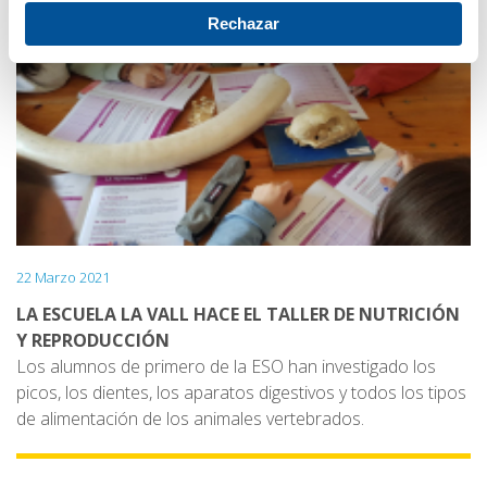
educadora del Zoo y en las explicaciones que les ha
Rechazar
hecho frente a las instalaciones cuando nos han visitado.
Este proyecto ha sido muy enriquecedor y han tenido
unos grandes resultados!
22 Marzo 2021
LA ESCUELA LA VALL HACE EL TALLER DE NUTRICIÓN
Y REPRODUCCIÓN
Los alumnos de primero de la ESO han investigado los
picos, los dientes, los aparatos digestivos y todos los tipos
de alimentación de los animales vertebrados.
Todo lo han ido descubriendo con ayuda de mucho
material biológico, que han podido manipular, y de las