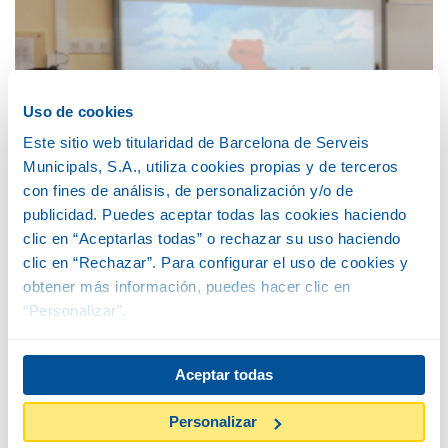
población en general. Si no se conocen los problemas no
se pueden solucionar. Esta es la segunda tarea:
concienciar a la población.
Uso de cookies
Este sitio web titularidad de Barcelona de Serveis
Municipals, S.A., utiliza cookies propias y de terceros
con fines de análisis, de personalización y/o de
publicidad. Puedes aceptar todas las cookies haciendo
clic en “Aceptarlas todas” o rechazar su uso haciendo
clic en “Rechazar”. Para configurar el uso de cookies y
23 Marzo 2021
obtener más información, puedes hacer clic en
PAU CLARIS: PROYECTO ZOO
“Personalizar”.
Los alumnos de 1º de la ESO presentan ante los
compañeros las nuevas instalaciones que han pensado y
Aceptar todas
fabricado, en forma de maqueta, para mejorar las que
tienen algunos animales en el Zoo.
Personalizar
Se han basado en algunos parámetros que les explicó una