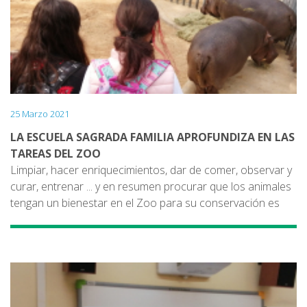
25 Marzo 2021
LA ESCUELA SAGRADA FAMILIA APROFUNDIZA EN LAS
TAREAS DEL ZOO
Limpiar, hacer enriquecimientos, dar de comer, observar y
curar, entrenar ... y en resumen procurar que los animales
tengan un bienestar en el Zoo para su conservación es
una de las tareas que han aprendido los alumnos de
primero de la ESO. Han visto ejemplos visitante animales y
lugares importantes como dormitorios, la clínica
veterinaria y el almacén.
Para conservar especies también se deben hacer
programas educativos para las escuelas y para la