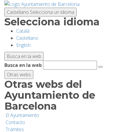
Pasar
al
Castellano
Selecciona un idioma
contenido
Selecciona idioma
principal
Català
PLANIFICA TU VISITA
Castellano
English
BIODIVERSIDAD
Busca en la web
Busca en la web
ACTIVIDADES
Otras webs
Otras webs del
ESCUELAS
Ayuntamiento de
Barcelona
INVESTIGACIÓN/CONSERVACIÓN
El Ayuntamiento
Contacto
SOSTENIBILIDAD
Trámites