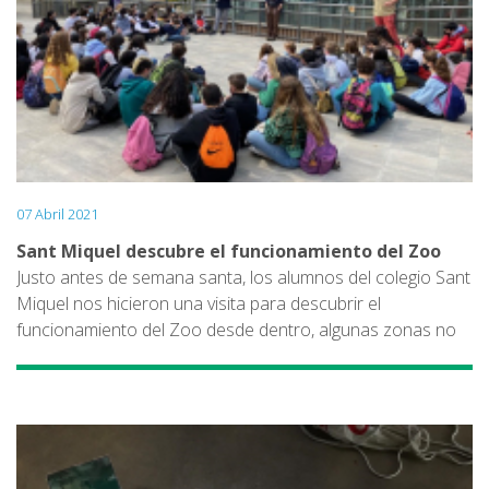
07 Abril 2021
Sant Miquel descubre el funcionamiento del Zoo
Justo antes de semana santa, los alumnos del colegio Sant
Miquel nos hicieron una visita para descubrir el
funcionamiento del Zoo desde dentro, algunas zonas no
abiertas al público en general. Pudimos visitar el centro
veterinario, donde nos explicaron que allí pueden curar a
ciertos animales, también pudimos ver la cantidad de
comida que se prepara en el Zoo para todos los animales
que viven aquí y hasta tuvimos la oportunidad de hablar
con una de las cuidadoras de elefantes, que nos explicó