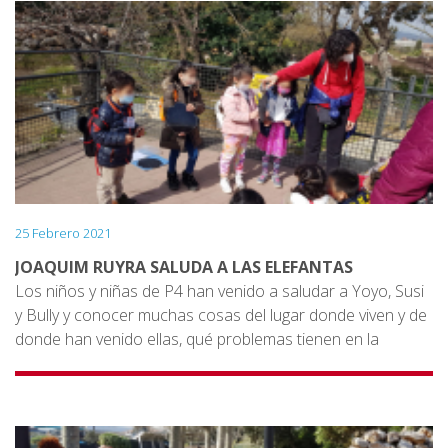
secretarios, director, conservadores, camareros,
cocineros, médico, enfermera, limpieza ... realmente el zoo
es como una pequeña ciudad !
La educadora del Zoo nos ha explicado en que consiste
su trabajo, el trabajo de los otros compañeros y lo que
han tenido que estudiar.
25 Febrero 2021
JOAQUIM RUYRA SALUDA A LAS ELEFANTAS
Los niños y niñas de P4 han venido a saludar a Yoyo, Susi
y Bully y conocer muchas cosas del lugar donde viven y de
donde han venido ellas, qué problemas tienen en la
sabana para sobrevivir.
También han visto todos los juguetes (enriquecimientos)
que tienen a su patio, sus piscinas, los dormitorios, como
comen con la trompa y qué comen, cómo caminan, cómo