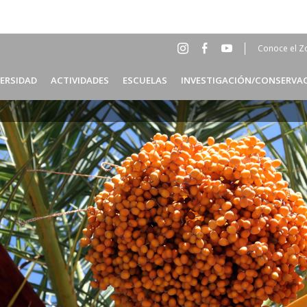
Conoce el Z
Social
Head
VERSIDAD
ACTIVIDADES
ESCUELAS
INVESTIGACIÓN/CONSERVA
Menu
ES
Header