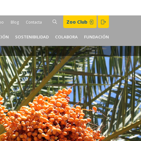
Buscar
Zoo Club
BUSCAR
oo
Blog
Contacta
er
CIÓN
SOSTENIBILIDAD
COLABORA
FUNDACIÓN