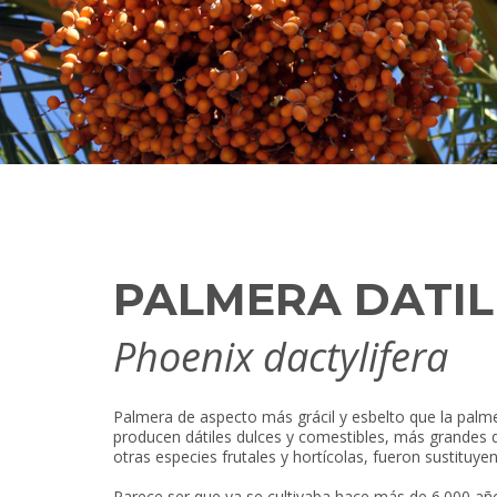
PALMERA DATI
Phoenix dactylifera
Palmera de aspecto más grácil y esbelto que la palme
producen dátiles dulces y comestibles, más grandes q
otras especies frutales y hortícolas, fueron sustituyend
Parece ser que ya se cultivaba hace más de 6.000 años 