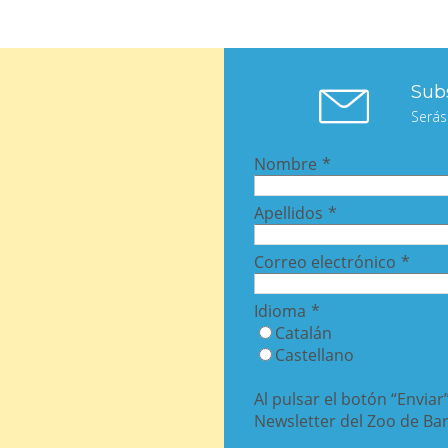
Subs
Serás