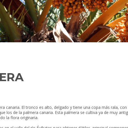
LERA
ra canaria. El tronco es alto, delgado y tiene una copa más rala, con
ue los de la palmera canaria. Esta palmera se cultiva ya de muy antig
o la flora originaria.
en el valle del río Éufrates para obtener dátiles, principal component