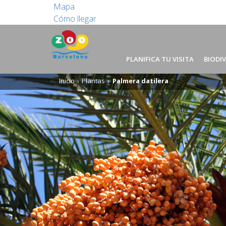
Mapa
Cómo llegar
PLANIFICA TU VISITA
BIODI
Inicio
Plantas
Palmera datilera