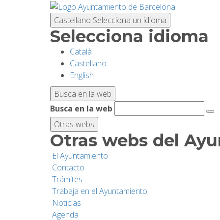
Pasar
al
Castellano
Selecciona un idioma
contenido
Selecciona idioma
principal
Català
Castellano
English
Busca en la web
Busca en la web
Otras webs
Otras webs del Ay
El Ayuntamiento
Contacto
Trámites
Trabaja en el Ayuntamiento
Noticias
Agenda