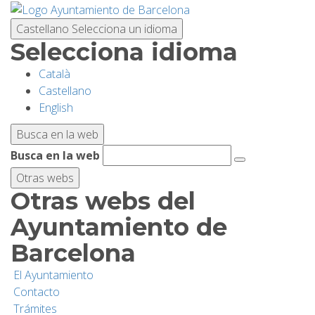
Pasar
al
Castellano
Selecciona un idioma
contenido
Selecciona idioma
principal
Català
PLANIFICA TU VISITA
Castellano
English
BIODIVERSIDAD
Busca en la web
Busca en la web
ACTIVIDADES
Otras webs
Otras webs del
ESCUELAS
Ayuntamiento de
Barcelona
INVESTIGACIÓN/CONSERVACIÓN
El Ayuntamiento
Contacto
SOSTENIBILIDAD
Trámites