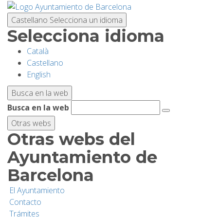
Pasar
al
Castellano
Selecciona un idioma
contenido
Selecciona idioma
principal
Català
PLANIFICA TU VISITA
Castellano
English
BIODIVERSIDAD
Busca en la web
Busca en la web
ACTIVIDADES
Otras webs
Otras webs del
ESCUELAS
Ayuntamiento de
Barcelona
INVESTIGACIÓN/CONSERVACIÓN
El Ayuntamiento
Contacto
SOSTENIBILIDAD
Trámites