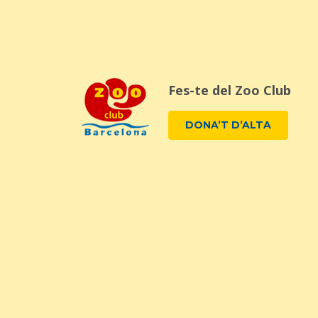
Fes-te del Zoo Club
DONA’T D’ALTA