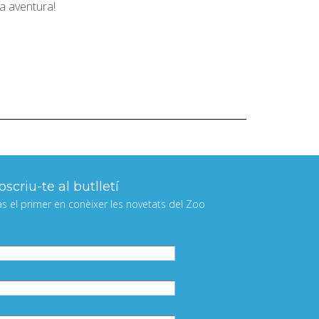
ta aventura!
scriu-te al butlletí
às el primer en conèixer les novetats del Zoo