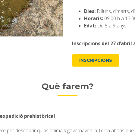
Dies:
Dilluns, dimarts, d
Horaris:
09:00 h a 13:0
Edat:
De 5 a 9 anys
Inscripcions del 27 d’abril 
INSCRIPCIONS
Què farem?
expedició prehistòrica!
ere per descobrir quins animals governaven la Terra abans que 