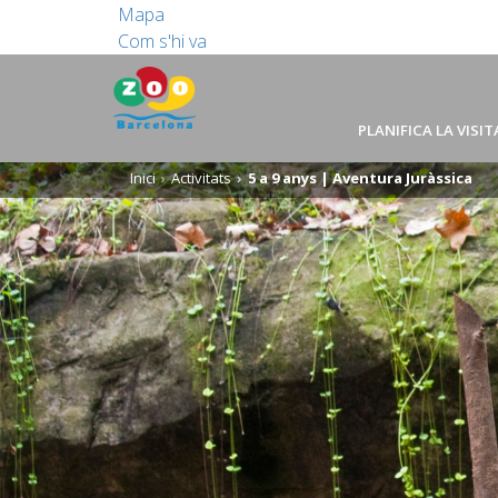
Mapa
Com s'hi va
PLANIFICA LA VISIT
Inici
Activitats
5 a 9 anys | Aventura Juràssica