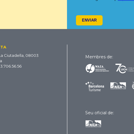
CTA
La Ciutadella, 08003
Membres de:
a
93.706.56.56
Seu oficial de: