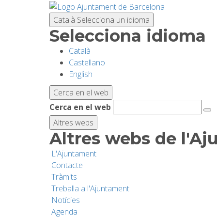
Vés
al
Català
Selecciona un idioma
contingut
Selecciona idioma
Català
Castellano
English
Cerca en el web
Cerca en el web
Altres webs
Altres webs de l'A
L'Ajuntament
Contacte
Tràmits
Treballa a l'Ajuntament
Notícies
Agenda