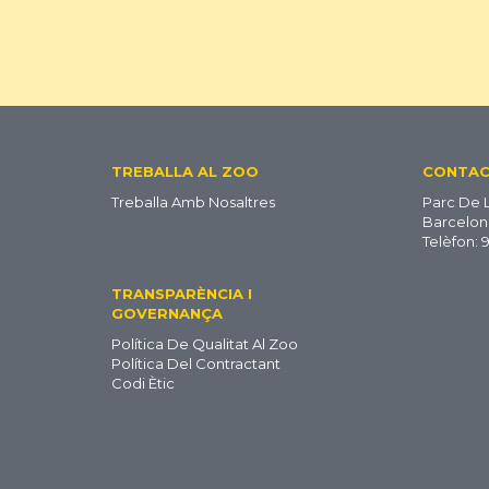
Footer
TREBALLA AL ZOO
CONTA
Treballa Amb Nosaltres
Parc De 
CA
Barcelon
Telèfon: 
TRANSPARÈNCIA I
GOVERNANÇA
Política De Qualitat Al Zoo
Política Del Contractant
Codi Ètic