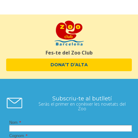
Fes-te del Zoo Club
DONA’T D’ALTA
Subscriu-te al butlletí
Seràs el primer en conèixer les novetats del
Zoo