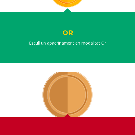
OR
Escull un apadrinament en modalitat Or