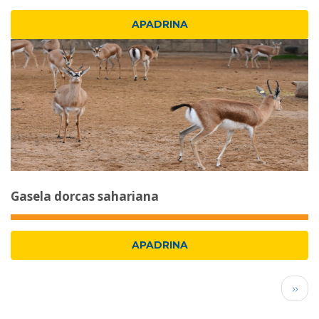
APADRINA
Gasela dorcas sahariana
APADRINA
Paginació
Pàgi
››
segü