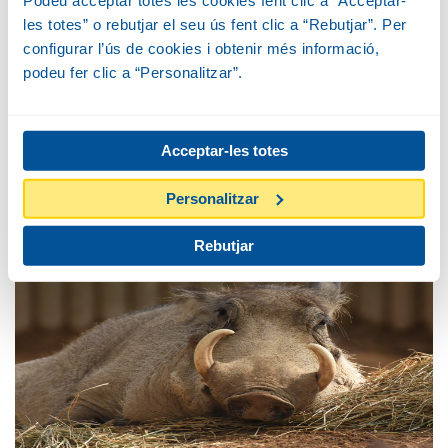
Podeu acceptar totes les cookies fent clic a “Acceptar-
Tots els animals del Zoo
les totes” o rebutjar el seu ús fent clic a “Rebutjar”. Per
configurar l’ús de cookies i obtenir més informació,
podeu fer clic a “Personalitzar”.
Selecciona o recerca l'animal que vols apadrinar
Acceptar-les totes
Personalitzar
CERCA
Rebutjar