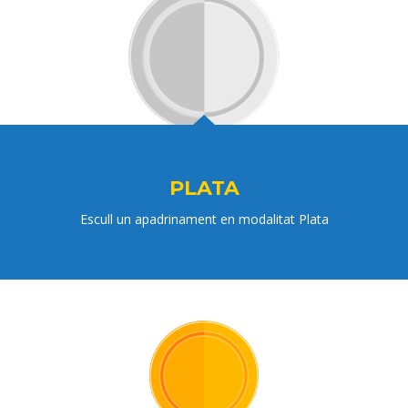
PLATA
Escull un apadrinament en modalitat Plata