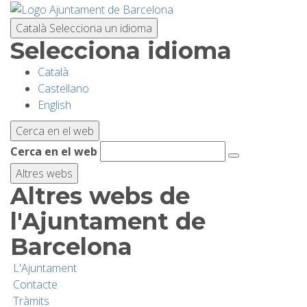
Vés
al
Català
Selecciona un idioma
contingut
Selecciona idioma
Català
PLANIFICA LA VISITA
Castellano
English
BIODIVERSITAT
Cerca en el web
Cerca en el web
ACTIVITATS
Altres webs
Altres webs de
ESCOLES
l'Ajuntament de
Barcelona
RECERCA I CONSERVACIÓ
L'Ajuntament
Contacte
SOSTENIBILITAT
Tràmits