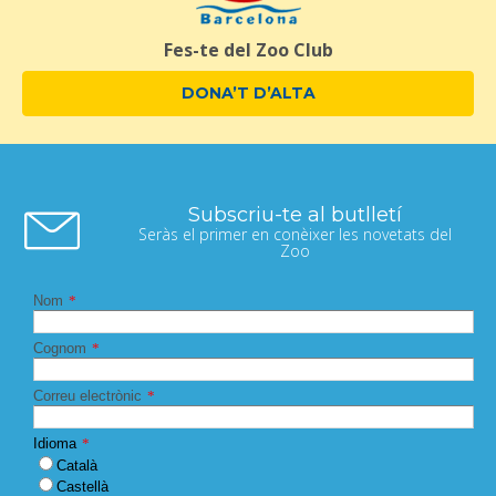
Fes-te del Zoo Club
DONA’T D’ALTA
Subscriu-te al butlletí
Seràs el primer en conèixer les novetats del
Zoo