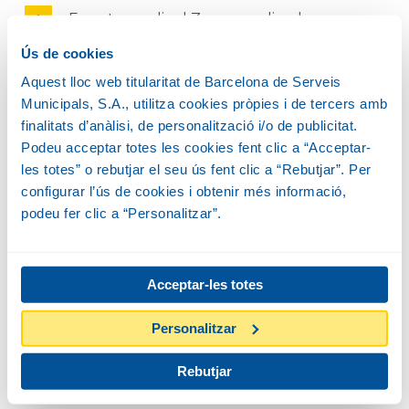
Es pot accedir al Zoo en cadira de
rodes?
Ús de cookies
Aquest lloc web titularitat de Barcelona de Serveis
Es pot sortir del Zoo i tornar-hi a
Municipals, S.A., utilitza cookies pròpies i de tercers amb
entrar més tard?
finalitats d’anàlisi, de personalització i/o de publicitat.
Podeu acceptar totes les cookies fent clic a “Acceptar-
El Zoo tanca algun dia?
les totes” o rebutjar el seu ús fent clic a “Rebutjar”. Per
configurar l’ús de cookies i obtenir més informació,
podeu fer clic a “Personalitzar”.
Es poden tocar les cries d’alguns
animals?
Acceptar-les totes
El Zoo es pot fer càrrec del meu
animal de companyia?
Personalitzar
Entre quins abonaments anuals puc
Rebutjar
escollir?