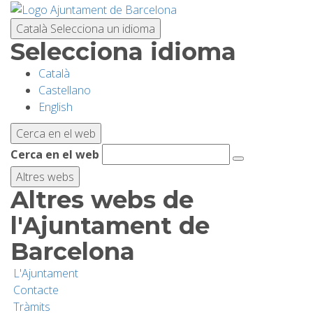
Vés
al
Català
Selecciona un idioma
contingut
Selecciona idioma
Català
PLANIFICA LA VISITA
Castellano
English
BIODIVERSITAT
Cerca en el web
Cerca en el web
ACTIVITATS
Altres webs
Altres webs de
ESCOLES
l'Ajuntament de
Barcelona
RECERCA I CONSERVACIÓ
L'Ajuntament
Contacte
SOSTENIBILITAT
Tràmits