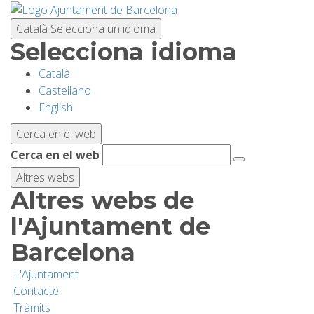
Vés
al
Català
Selecciona un idioma
contingut
Selecciona idioma
Català
PLANIFICA LA VISITA
Castellano
English
BIODIVERSITAT
Cerca en el web
Cerca en el web
ACTIVITATS
Altres webs
Altres webs de
ESCOLES
l'Ajuntament de
Barcelona
RECERCA I CONSERVACIÓ
L'Ajuntament
Contacte
SOSTENIBILITAT
Tràmits