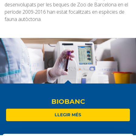
desenvolupats per les beques de Zoo de Barcelona en el
període 2009-2016 han estat focalitzats en espècies de
fauna autòctona.
BIOBANC
LLEGIR MÉS