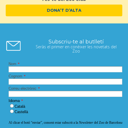
DONA’T D’ALTA
Subscriu-te al butlletí
Seràs el primer en conèixer les novetats del
Zoo