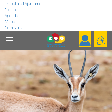
Treballa a l'Ajuntament
Notícies
COL·LABORA
Agenda
Mapa
Com s'hi va
FUNDACIÓ
Cerca
Header
Coneix el Zoo
CA
Blog
Contacta