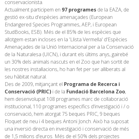
conservacionista.
Actualment participem en
97 programes
de la EAZA, de
gestió ex-situ d'espècies amenaçades (European
Endangered Species Programmes, AEP, i European
StudBooks, ESB). Més de el 85% de les espècies que
allotgem estan incloses en la 'Llista Vermella' d'Espècies
Amenaçades de la Unió Internacional per a la Conservació
de la Naturalesa (UICN), i durant els últims anys, gairebé
un 30% dels animals nascuts en el Zoo que han sortit de
les nostres instal·lacions, ho han fet per ser alliberats al
seu hàbitat natural.
Des de 2009, mitjançant el
Programa de Recerca i
Conservació (PRIC)
i de la
Fundació Barcelona Zoo
,
hem desenvolupat 108 programes marc de col·laboració
institucional, 110 programes específics d'investigació i / o
conservació, hem atorgat 75 beques PRIC, 9 beques
Floquet de neu i 4 beques Antoni Jonch. Això ha suposat
una inversió directa en investigació i conservació de més
de 1,5 milions d'euros. Més de el 50% dels projectes