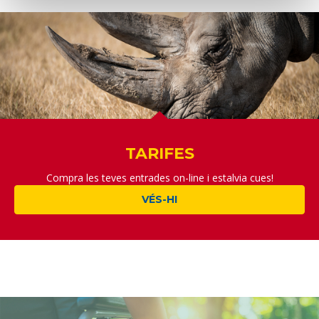
TARIFES
Compra les teves entrades on-line i estalvia cues!
VÉS-HI