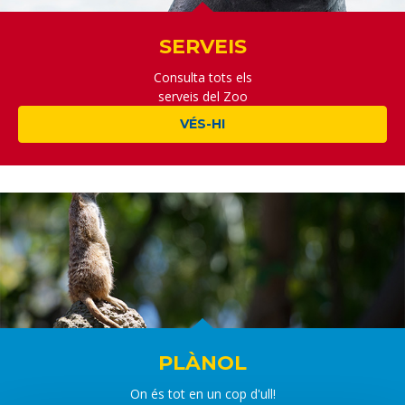
SERVEIS
Consulta tots els
serveis del Zoo
VÉS-HI
PLÀNOL
On és tot en un cop d'ull!