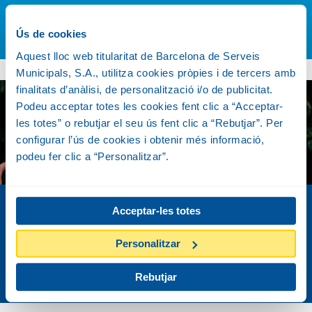
VÉS-HI
Ús de cookies
Aquest lloc web titularitat de Barcelona de Serveis
Municipals, S.A., utilitza cookies pròpies i de tercers amb
finalitats d’anàlisi, de personalització i/o de publicitat.
Podeu acceptar totes les cookies fent clic a “Acceptar-
les totes” o rebutjar el seu ús fent clic a “Rebutjar”. Per
configurar l’ús de cookies i obtenir més informació,
podeu fer clic a “Personalitzar”.
COM ARRIBAR-HI
Acceptar-les totes
Pots arribar al Zoo en transport
Personalitzar
públic o privat
VÉS-HI
Rebutjar