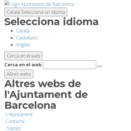
Vés
al
Català
Selecciona un idioma
contingut
Selecciona idioma
Català
PLANIFICA LA VISITA
Castellano
English
BIODIVERSITAT
Cerca en el web
Cerca en el web
ACTIVITATS
Altres webs
Altres webs de
ESCOLES
l'Ajuntament de
Barcelona
RECERCA I CONSERVACIÓ
L'Ajuntament
Contacte
SOSTENIBILITAT
Tràmits