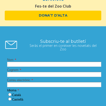
Fes-te del Zoo Club
DONA’T D’ALTA
Subscriu-te al butlletí
Seràs el primer en conèixer les novetats del
Zoo