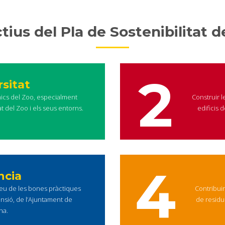
tius del Pla de Sostenibilitat d
2
rsitat
mics del Zoo, especialment
Construir le
at del Zoo i els seus entorns.
edificis 
4
ncia
veu de les bones pràctiques
Contribui
ensió, de l’Ajuntament de
de residu
na.