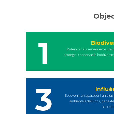
Objec
1
Biodive
Potenciar els serveis ecosistè
protegir i conservar la biodiversit
3
Influè
Esdevenir un aparador i un alta
ambientals del Zoo i, per ext
Barcelo