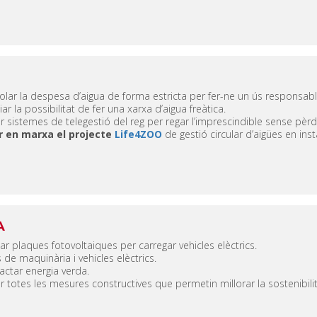
olar la despesa d’aigua de forma estricta per fer-ne un ús responsabl
ar la possibilitat de fer una xarxa d’aigua freàtica.
ar sistemes de telegestió del reg per regar l’imprescindible sense pèrdu
r en marxa el projecte
Life4ZOO
de gestió circular d’aigües en ins
A
·lar plaques fotovoltaiques per carregar vehicles elèctrics.
 de maquinària i vehicles elèctrics.
actar energia verda.
ar totes les mesures constructives que permetin millorar la sostenibilita