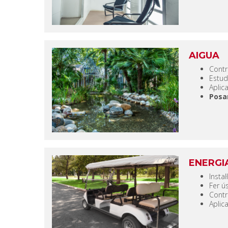
AIGUA
Contr
Estudi
Aplic
Posa
ENERGI
Instal
Fer ús
Contr
Aplic