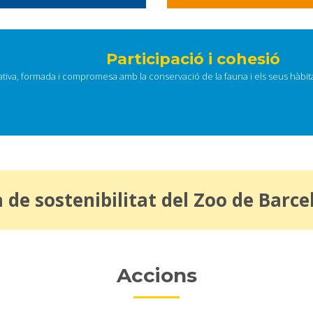
Participació i cohesió
ativa, formada i compromesa amb la conservació de la fauna i els seus hàbit
 de sostenibilitat del Zoo de Barce
Accions