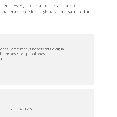
 deu anys. Algunes són petites accions puntuals i
 de manera que de forma global aconseguim reduir
ctones i amb menys necessitats d’aigua.
els eriçons o les papallones.
als.
logies audiovisuals.