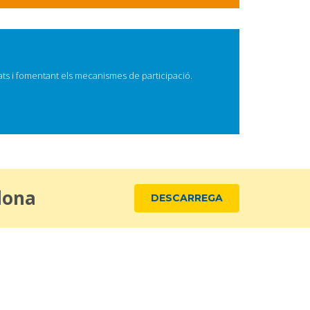
ats i fomentant els mecanismes de participació.
lona
DESCARREGA