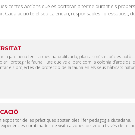
e dues-centes accions que es portaran a terme durant els propers
lar. Cada acció té el seu calendari, responsables i pressupost,
ERSITAT
rar la jardineria fent-la més naturalitzada, plantar més espècies autò
olar i protegir la fauna lliure que ve al parc com la colònia d’ardeids, 
tar els projectes de protecció de la fauna en els seus hàbitats natur
CACIÓ
n expositor de les pràctiques sostenibles i fer pedagogia ciutadana.
 experiències combinades de visita a zones del zoo a través de tecno