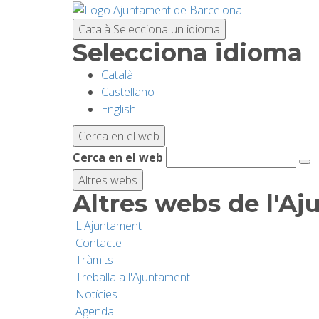
Vés
al
Català
Selecciona un idioma
contingut
Selecciona idioma
Català
Castellano
English
Cerca en el web
Cerca en el web
Altres webs
Altres webs de l'A
L'Ajuntament
Contacte
Tràmits
Treballa a l'Ajuntament
Notícies
Agenda