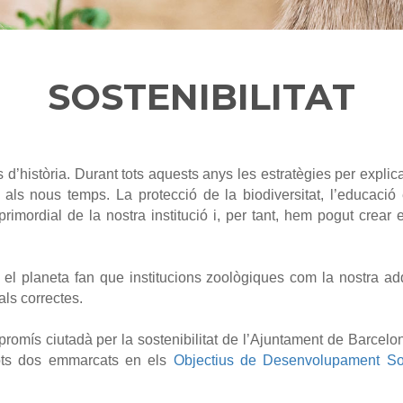
SOSTENIBILITAT
’història. Durant tots aquests anys les estratègies per explic
 als nous temps. La protecció de la biodiversitat, l’educaci
rimordial de la nostra institució i, per tant, hem pogut crea
a el planeta fan que institucions zoològiques com la nostra ad
ls correctes.
omís ciutadà per la sostenibilitat de l’Ajuntament de Barcelon
 tots dos emmarcats en els
Objectius de Desenvolupament So