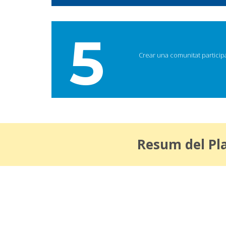
5
Crear una comunitat particip
Resum del Pla