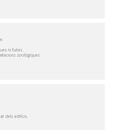
e.
es ni fuites.
tal·lacions zoològiques
t dels edificis.