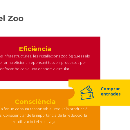
el Zoo
Eficiència
s infraestructures, les instal·lacions zoològiques i els
de forma eficient i repensant tots els processos per
enfocar-ho cap a una economia circular.
Comprar
entrades
Consciència
r a fer un consum responsable i reduir la producció
s. Conscienciar de la importància de la reducció, la
reutilització i el reciclatge.