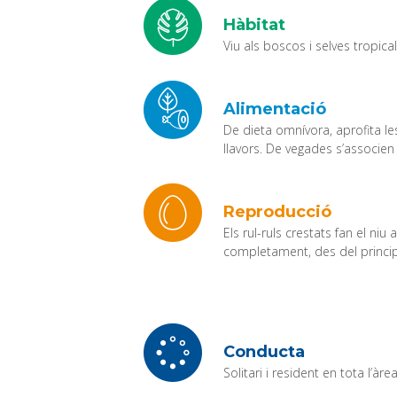
Hàbitat
Viu als boscos i selves tropica
Alimentació
De dieta omnívora, aprofita le
llavors. De vegades s’associen
Reproducció
Els rul-ruls crestats fan el ni
completament, des del principi f
Conducta
Solitari i resident en tota l’àre