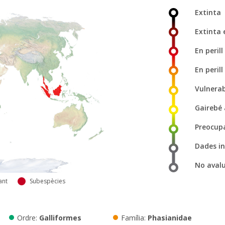
Extinta
Extinta 
En perill 
En perill
Vulnera
Gairebé
Preocup
Dades in
No aval
ant
Subespècies
Ordre
Galliformes
Família
Phasianidae