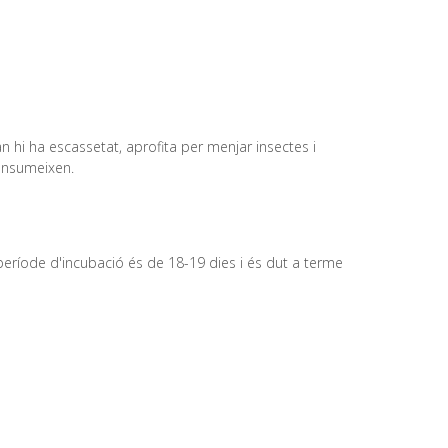
 hi ha escassetat, aprofita per menjar insectes i
consumeixen.
El període d'incubació és de 18-19 dies i és dut a terme