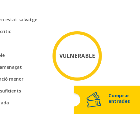
en estat salvatge
crític
ble
VULNERABLE
 amenaçat
ació menor
suficients
Comprar
entrades
uada