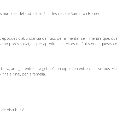
ls humides del sud-est asiàtic i les illes de Sumatra i Borneo.
s èpoques d’abundància de fruits per alimentar-se’n, mentre que, quan
 amb porcs salvatges per aprofitar les restes de fruits que aquests 
u a terra, amagat entre la vegetació, on dipositen entre cinc i sis ous. 
ins al final, per la femella.
a de distribució.