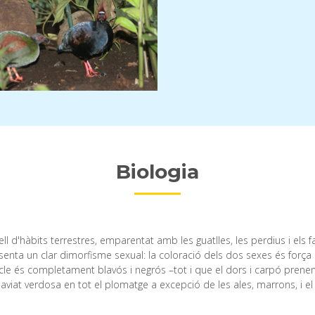
Biologia
cell d'hàbits terrestres, emparentat amb les guatlles, les perdius i els f
enta un clar dimorfisme sexual: la coloració dels dos sexes és força 
scle és completament blavós i negrós –tot i que el dors i carpó prenen
viat verdosa en tot el plomatge a excepció de les ales, marrons, i el 