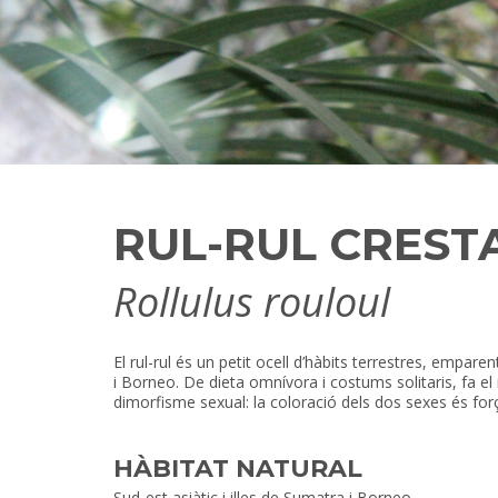
RUL-RUL CREST
Rollulus rouloul
El rul-rul és un petit ocell d’hàbits terrestres, empare
i Borneo. De dieta omnívora i costums solitaris, fa el
dimorfisme sexual: la coloració dels dos sexes és forç
HÀBITAT NATURAL
Sud-est asiàtic i illes de Sumatra i Borneo.