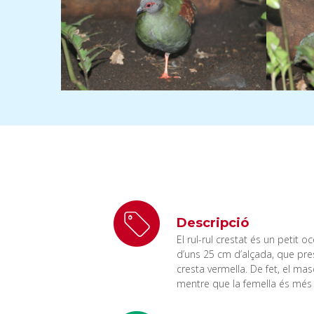
Descripció
El rul-rul crestat és un petit o
d’uns 25 cm d’alçada, que pres
cresta vermella. De fet, el ma
mentre que la femella és més a