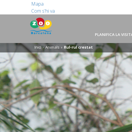
Mapa
Com s'hi va
PLANIFICA LA VISIT
Inici
Animals
Rul-rul crestat