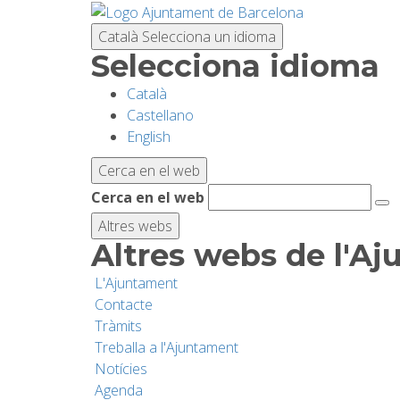
Vés
al
Català
Selecciona un idioma
contingut
Selecciona idioma
Català
Castellano
English
Cerca en el web
Cerca en el web
Altres webs
Altres webs de l'A
L'Ajuntament
Contacte
Tràmits
Treballa a l'Ajuntament
Notícies
Agenda