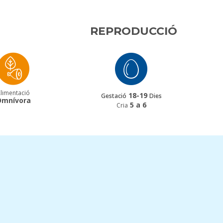
REPRODUCCIÓ
limentació
18-19
Gestació
Dies
Omnívora
5 a 6
Cria