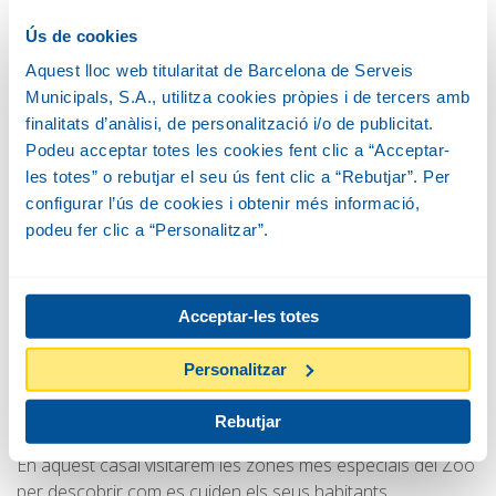
16:30 (amb dinar)
Ús de cookies
Edat:
De 5 a 9 anys
Aquest lloc web titularitat de Barcelona de Serveis
Municipals, S.A., utilitza cookies pròpies i de tercers amb
Inscripcions del 27 d’abril al 5 de juny
finalitats d’anàlisi, de personalització i/o de publicitat.
Podeu acceptar totes les cookies fent clic a “Acceptar-
les totes” o rebutjar el seu ús fent clic a “Rebutjar”. Per
configurar l’ús de cookies i obtenir més informació,
INSCRIPCIONS
podeu fer clic a “Personalitzar”.
Què farem?
Acceptar-les totes
Personalitzar
Prepara’t per convertir-te en un autèntic heroi o
Rebutjar
heroïna dels animals!
En aquest casal visitarem les zones més especials del Zoo
per descobrir com es cuiden els seus habitants.