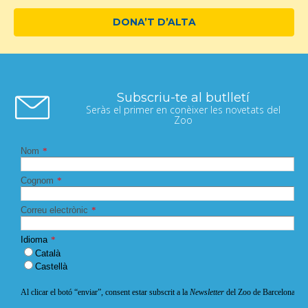
DONA’T D’ALTA
Subscriu-te al butlletí
Seràs el primer en conèixer les novetats del
Zoo