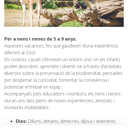
Per a nens i nenes de 5 a 9 anys.
Aquestes vacances, fes que gaudeixin d’una experiència
diferent al Zoo!
Els nostres casals ofereixen un entorn únic on els infants
poden descobrir, aprendre i divertir-se a través d’activitats
diverses sobre la preservació de la biodiversitat, pensades
per despertar la curiositat, fomentar la convivència i
potenciar el treball en equip.
Acompanyats pels educadors i monitors, els nens i nenes
viuran uns dies plens de noves experiències, amistats i
moments inoblidables.
Dies:
Dilluns, dimarts, dimecres, dijous i divendres.
Horaris:
09:00 h a 13:00 (sense dinar) o de 09:00 a