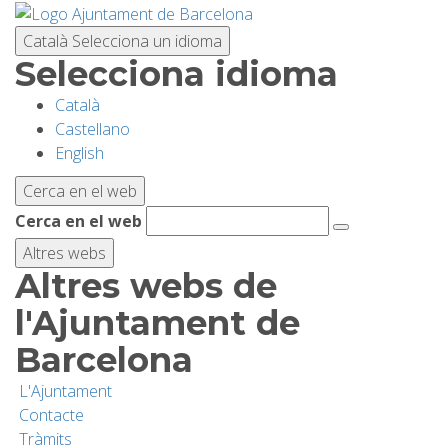
Vés
al
Català
Selecciona un idioma
contingut
Selecciona idioma
Català
PLANIFICA LA VISITA
Castellano
English
BIODIVERSITAT
Cerca en el web
Cerca en el web
ACTIVITATS
Altres webs
Altres webs de
ESCOLES
l'Ajuntament de
Barcelona
RECERCA I CONSERVACIÓ
L'Ajuntament
Contacte
SOSTENIBILITAT
Tràmits