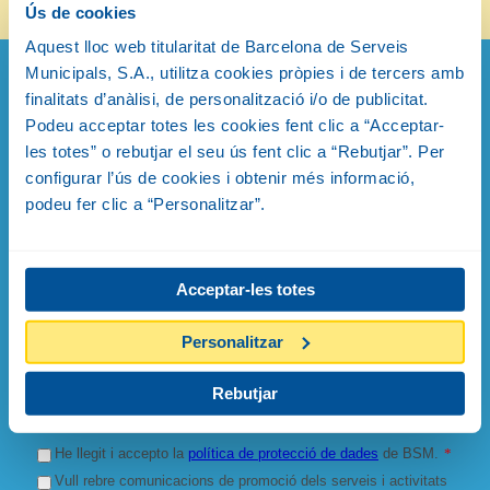
Ús de cookies
Aquest lloc web titularitat de Barcelona de Serveis
Municipals, S.A., utilitza cookies pròpies i de tercers amb
finalitats d’anàlisi, de personalització i/o de publicitat.
Subscriu-te al butlletí
Podeu acceptar totes les cookies fent clic a “Acceptar-
Seràs el primer en conèixer les novetats del
Zoo
les totes” o rebutjar el seu ús fent clic a “Rebutjar”. Per
configurar l’ús de cookies i obtenir més informació,
podeu fer clic a “Personalitzar”.
Acceptar-les totes
Personalitzar
Rebutjar