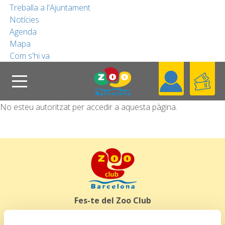
Treballa a l'Ajuntament
Notícies
COL·LABORA
Agenda
Mapa
Com s'hi va
FUNDACIÓ
Cerca
No esteu autoritzat per accedir a aquesta pàgina.
Header
Coneix el Zoo
CA
Blog
Contacta
Fes-te del Zoo Club
DONA’T D’ALTA