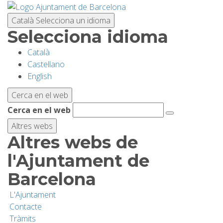
Vés
al
Català
Selecciona un idioma
contingut
Selecciona idioma
Català
PLANIFICA LA VISITA
Castellano
English
BIODIVERSITAT
Cerca en el web
Cerca en el web
ACTIVITATS
Altres webs
Altres webs de
ESCOLES
l'Ajuntament de
Barcelona
RECERCA I CONSERVACIÓ
L'Ajuntament
Contacte
SOSTENIBILITAT
Tràmits