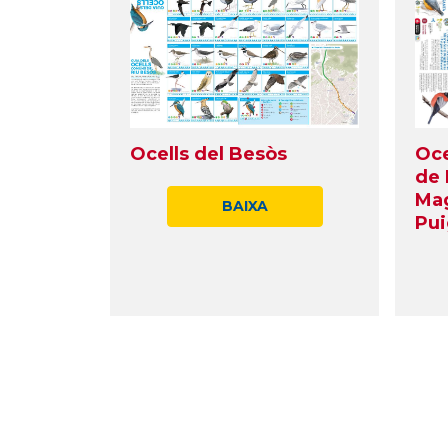
Ocells del Besòs
Oce
de 
Mag
BAIXA
Pui