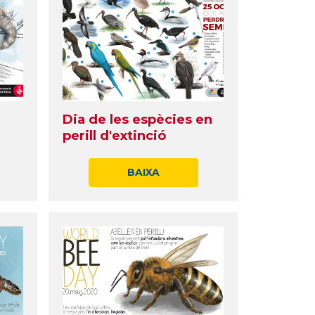
Dia de les espècies en
perill d'extinció
BAIXA