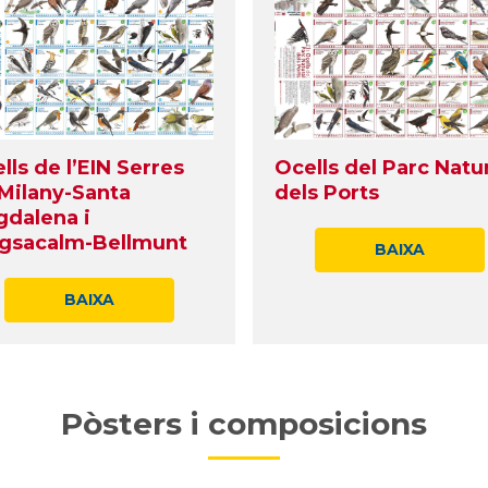
lls de l’EIN Serres
Ocells del Parc Natu
Milany-Santa
dels Ports
dalena i
gsacalm-Bellmunt
BAIXA
BAIXA
Pòsters i composicions