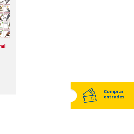
ral
Comprar
entrades