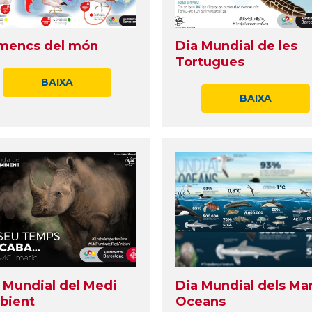
mencs del món
Dia Mundial de les
Tortugues
BAIXA
BAIXA
 Mundial del Medi
Dia Mundial dels Mar
bient
Oceans