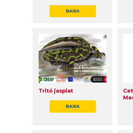
BAIXA
Tritó jaspiat
Cet
Med
BAIXA