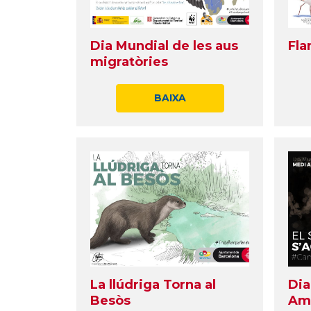
Dia Mundial de les aus
Fla
migratòries
BAIXA
La llúdriga Torna al
Dia
Besòs
Am