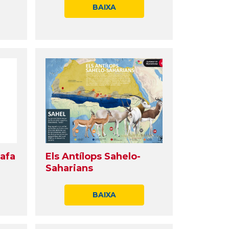
BAIXA
rafa
Els Antílops Sahelo-
Saharians
BAIXA