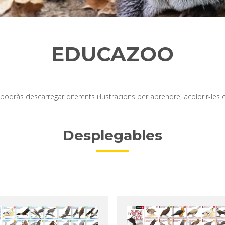
EDUCAZOO
odràs descarregar diferents il·lustracions per aprendre, acolorir-les o
Desplegables