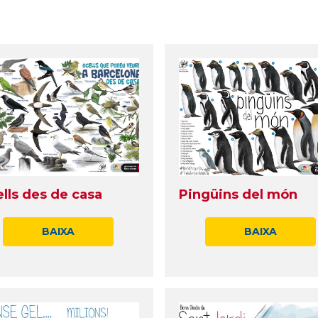
lls des de casa
Pingüins del món
BAIXA
BAIXA