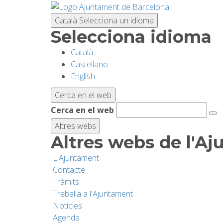
Vés
al
Català
Selecciona un idioma
contingut
Selecciona idioma
Català
Castellano
English
Cerca en el web
Cerca en el web
Altres webs
Altres webs de l'A
L'Ajuntament
Contacte
Tràmits
Treballa a l'Ajuntament
Notícies
Agenda