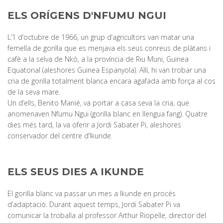
ELS ORÍGENS D'NFUMU NGUI
L’1 d’octubre de 1966, un grup d’agricultors van matar una
femella de goril·la que es menjava els seus conreus de plàtans i
cafè a la selva de Nkó, a la província de Riu Muni, Guinea
Equatorial (aleshores Guinea Espanyola). Allí, hi van trobar una
cria de goril·la totalment blanca encara agafada amb força al cos
de la seva mare.
Un d’ells, Benito Manié, va portar a casa seva la cria, que
anomenaven Nfumu Ngui (goril·la blanc en llengua fang). Quatre
dies més tard, la va oferir a Jordi Sabater Pi, aleshores
conservador del centre d’Ikunde.
ELS SEUS DIES A IKUNDE
El goril·la blanc va passar un mes a Ikunde en procés
d’adaptació. Durant aquest temps, Jordi Sabater Pi va
comunicar la troballa al professor Arthur Riopelle, director del