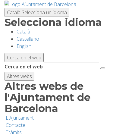
Vés
al
Català
Selecciona un idioma
contingut
Selecciona idioma
Català
PLANIFICA LA VISITA
Castellano
English
BIODIVERSITAT
Cerca en el web
Cerca en el web
ACTIVITATS
Altres webs
Altres webs de
ESCOLES
l'Ajuntament de
Barcelona
RECERCA I CONSERVACIÓ
L'Ajuntament
Contacte
SOSTENIBILITAT
Tràmits