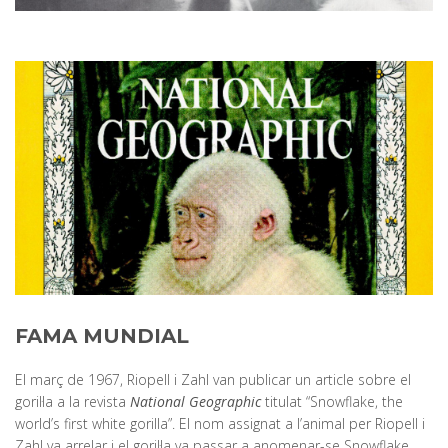
FAMA MUNDIAL
El març de 1967, Riopell i Zahl van publicar un article sobre el
goril·la a la revista
National Geographic
titulat “
Snowflake, the
world’s first white gorilla”
. El nom assignat a l’animal per Riopell i
Zahl va arrelar i el goril·la va passar a anomenar-se Snowflake,