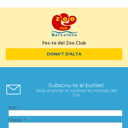
Fes-te del Zoo Club
DONA’T D’ALTA
Subscriu-te al butlletí
Seràs el primer en conèixer les novetats del
Zoo