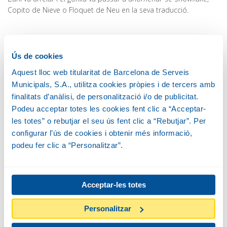
Copito de Nieve o Floquet de Neu en la seva traducció.
EN FLOQUET DE NEU A BARCELONA
Ús de cookies
Durant els primers 11 mesos d’estada a Barcelona, en Floquet
Aquest lloc web titularitat de Barcelona de Serveis
de Neu va viure al pis de l’Eixample del doctor Roman Luera i
Municipals, S.A., utilitza cookies pròpies i de tercers amb
Carbó, aleshores veterinari del Zoo. La seva dona, Maria Gracia,
finalitats d’anàlisi, de personalització i/o de publicitat.
es feia càrrec de cries de ximpanzés, goril·les i altres primats i
Podeu acceptar totes les cookies fent clic a “Acceptar-
era coneguda al Zoo com a mamà goril·la. Durant el temps
les totes” o rebutjar el seu ús fent clic a “Rebutjar”. Per
d’estada a casa dels Luera, en Floquet de Neu va anar de
configurar l’ús de cookies i obtenir més informació,
vacances amb la família al Montseny i a Menorca.
podeu fer clic a “Personalitzar”.
En els 36 anys que en Floquet de Neu va viure al Zoo de
Barcelona, va tenir 21 fills amb tres femelles diferents: set amb
l’Ndengue, nou amb la Bimvili i cinc amb la Yuma. L’any 1999, van
néixer les dues primeres nétes d’en Floquet de Neu, la Nimba i
Acceptar-les totes
la Batanga.
Personalitzar