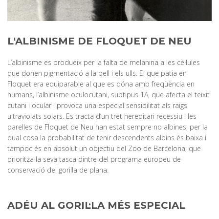
L'ALBINISME DE FLOQUET DE NEU
L’albinisme es produeix per la falta de melanina a les cèl·lules
que donen pigmentació a la pell i els ulls. El que patia en
Floquet era equiparable al que es dóna amb freqüència en
humans, l’albinisme oculocutani, subtipus 1A, que afecta el teixit
cutani i ocular i provoca una especial sensibilitat als raigs
ultraviolats solars. Es tracta d’un tret hereditari recessiu i les
parelles de Floquet de Neu han estat sempre no albines, per la
qual cosa la probabilitat de tenir descendents albins és baixa i
tampoc és en absolut un objectiu del Zoo de Barcelona, que
prioritza la seva tasca dintre del programa europeu de
conservació del goril·la de plana.
ADÉU AL GORIL·LA MÉS ESPECIAL