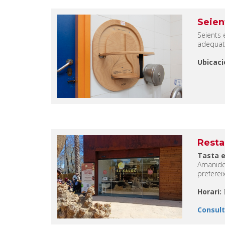
Seien
Seients 
adequats
Ubicaci
Resta
Tasta e
Amanide
preferei
Horari:
Consult