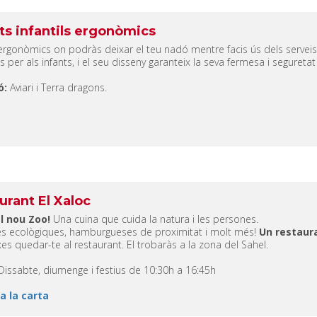
ts infantils ergonòmics
ergonòmics on podràs deixar el teu nadó mentre facis ús dels serveis
 per als infants, i el seu disseny garanteix la seva fermesa i seguretat
ó:
Aviari
i Terra dragons
.
urant El Xaloc
l nou Zoo!
Una cuina que cuida la natura i les persones.
s ecològiques, hamburgueses de proximitat i molt més!
Un restaur
xes quedar-te al restaurant.
El trobaràs a la zona del Sahel.
Dissabte, diumenge i festius de 10:30h a 16:45h
a la carta