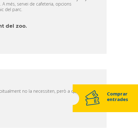
 A més, servei de cafeteria, opcions
ic del parc.
t del zoo.
tualment no la necessiten, però a qui pot facilitar
Comprar
entrades