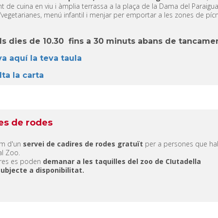
 de cuina en viu i àmplia terrassa a la plaça de la Dama del Paraigua.
vegetarianes, menú infantil i menjar per emportar a les zones de pícn
ls dies de 10.30 fins a 30 minuts abans de tancamen
a aquí la teva taula
ta la carta
es de rodes
m d'un
servei de cadires de rodes gratuït
per a persones que habi
 al Zoo.
ires es poden
demanar a les taquilles del zoo de CIutadella
subjecte a disponibilitat.