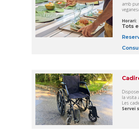
amb punt
veganes/
Horari:
Tots e
Reserv
Consul
Cadir
Dispose
la visita
Les cad
Servei 