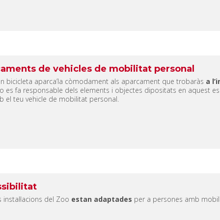
aments de vehicles de mobilitat personal
en bicicleta aparca’la còmodament als aparcament que trobaràs
a l’
o es fa responsable dels elements i objectes dipositats en aquest esp
 el teu vehicle de mobilitat personal.
sibilitat
s instal·lacions del Zoo
estan adaptades
per a persones amb mobili