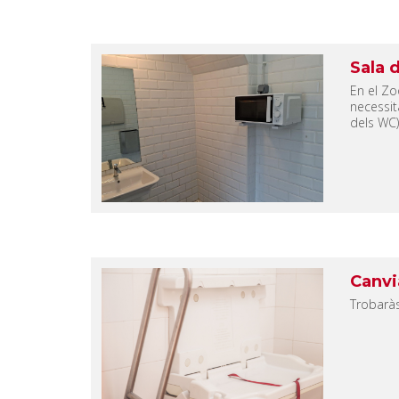
Sala 
En el Zo
necessit
dels WC)
Canvi
Trobaràs