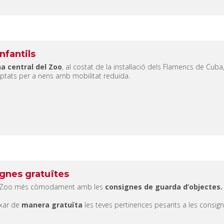
nfantils
na central del Zoo
, al costat de la instal·lació dels Flamencs de Cub
ptats per a nens amb mobilitat reduïda.
gnes gratuïtes
el Zoo més còmodament amb les
consignes de guarda d’objectes.
ixar de
manera gratuïta
les teves pertinences pesants a les consig