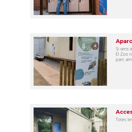
Aparc
Si vens 
El Zoo n
parc amb
Acces
Totes le