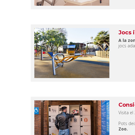
Jocs i
A la zo
jocs ada
Consi
Visita 
Pots de
Zoo.