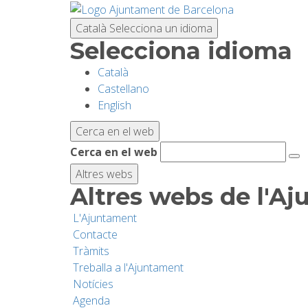
Vés
al
Català
Selecciona un idioma
contingut
Selecciona idioma
Català
Castellano
English
Cerca en el web
Cerca en el web
Altres webs
Altres webs de l'A
L'Ajuntament
Contacte
Tràmits
Treballa a l'Ajuntament
Notícies
Agenda