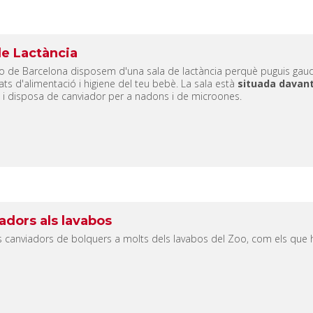
de Lactància
o de Barcelona disposem d'una sala de lactància perquè puguis gaudi
ats d'alimentació i higiene del teu bebè. La sala està
situada davant 
 i disposa de canviador per a nadons i de microones.
adors als lavabos
 canviadors de bolquers a molts dels lavabos del Zoo, com els que 