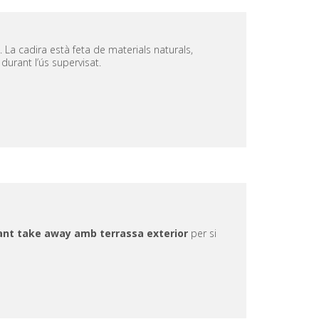
. La cadira està feta de materials naturals,
 durant l’ús supervisat.
ant take away amb terrassa exterior
per si