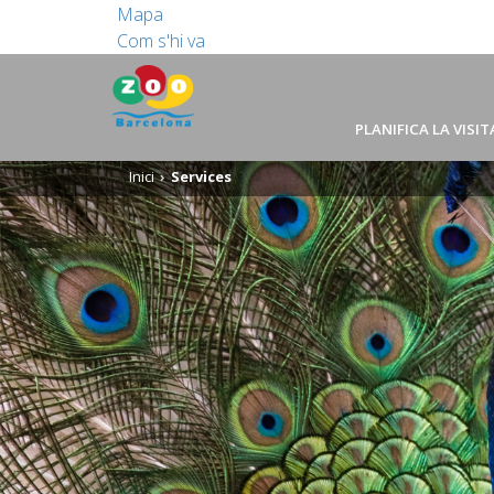
Mapa
Com s'hi va
PLANIFICA LA VISIT
Inici
Services