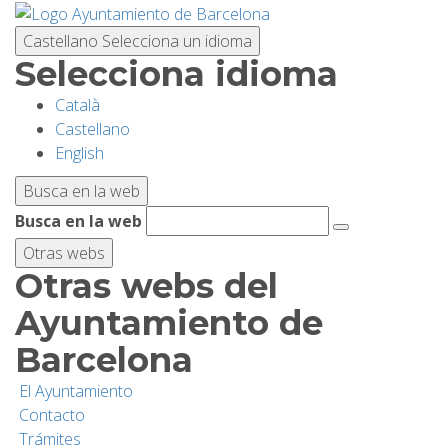
Pasar
al
Castellano
Selecciona un idioma
contenido
Selecciona idioma
principal
Català
PLANIFICA TU VISITA
Castellano
English
BIODIVERSIDAD
Busca en la web
Busca en la web
ACTIVIDADES
Otras webs
Otras webs del
ESCUELAS
Ayuntamiento de
Barcelona
INVESTIGACIÓN/CONSERVACIÓN
El Ayuntamiento
Contacto
SOSTENIBILIDAD
Trámites