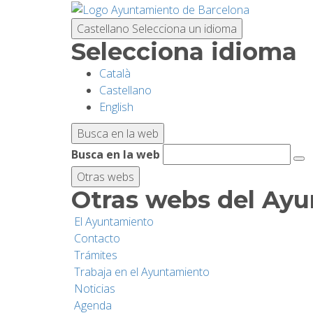
Pasar
al
Castellano
Selecciona un idioma
contenido
Selecciona idioma
principal
Català
Castellano
English
Busca en la web
Busca en la web
Otras webs
Otras webs del Ay
El Ayuntamiento
Contacto
Trámites
Trabaja en el Ayuntamiento
Noticias
Agenda