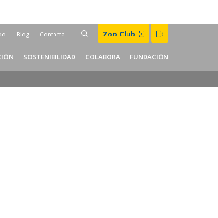
Buscar
Zoo Club
BUSCAR
oo
Blog
Contacta
er
CIÓN
SOSTENIBILIDAD
COLABORA
FUNDACIÓN