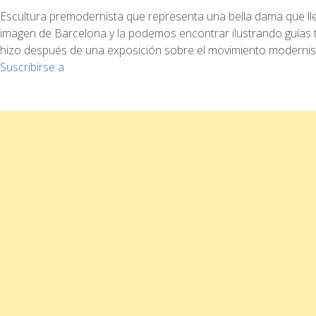
Dama
Escultura premodernista que representa una bella dama que ll
del
imagen de Barcelona y la podemos encontrar ilustrando guías tu
Paraguas
hizo después de una exposición sobre el movimiento modernista
Suscribirse a