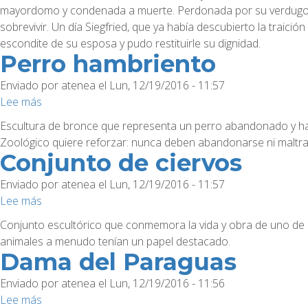
de
mayordomo y condenada a muerte. Perdonada por su verdugo, p
Brabant
sobrevivir. Un día Siegfried, que ya había descubierto la tra
escondite de su esposa y pudo restituirle su dignidad.
Perro hambriento
Enviado por
atenea
el
Lun, 12/19/2016 - 11:57
Lee más
sobre
Perro
Escultura de bronce que representa un perro abandonado y hamb
hambriento
Zoológico quiere reforzar: nunca deben abandonarse ni maltra
Conjunto de ciervos
Enviado por
atenea
el
Lun, 12/19/2016 - 11:57
Lee más
sobre
Conjunto
Conjunto escultórico que conmemora la vida y obra de uno de l
de
animales a menudo tenían un papel destacado.
ciervos
Dama del Paraguas
Enviado por
atenea
el
Lun, 12/19/2016 - 11:56
Lee más
sobre