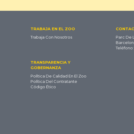
Footer
TRABAJA EN EL ZOO
CONTA
Trabaja Con Nosotros
Parc De 
ES
Barcelon
Teléfono:
TRANSPARENCIA Y
GOBERNANZA
Política De Calidad En El Zoo
Política Del Contratante
Código Ético