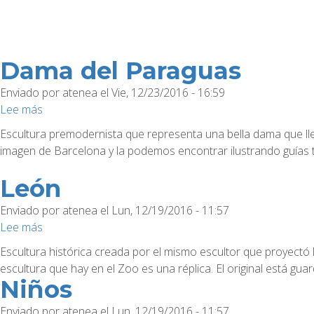
Dama del Paraguas
Enviado por
atenea
el
Vie, 12/23/2016 - 16:59
Lee más
sobre
Dama
Escultura premodernista que representa una bella dama que ll
del
imagen de Barcelona y la podemos encontrar ilustrando guías t
Paraguas
León
Enviado por
atenea
el
Lun, 12/19/2016 - 11:57
Lee más
sobre
León
Escultura histórica creada por el mismo escultor que proyectó 
escultura que hay en el Zoo es una réplica. El original está g
Niños
Enviado por
atenea
el
Lun, 12/19/2016 - 11:57