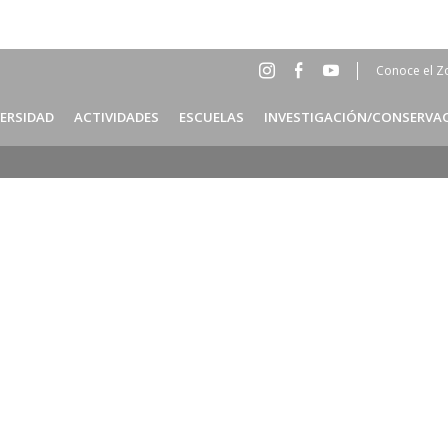
Conoce el Z
Social
Head
VERSIDAD
ACTIVIDADES
ESCUELAS
INVESTIGACIÓN/CONSERVA
Menu
ES
Header