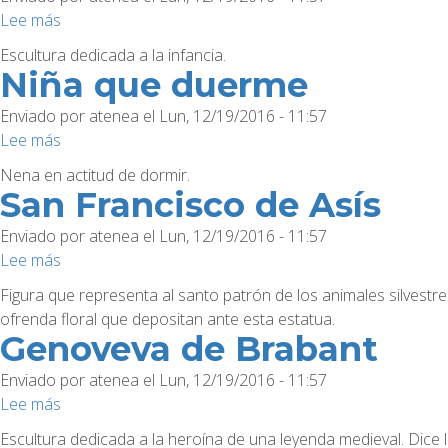
Lee más
sobre
Niños
Escultura dedicada a la infancia.
Niña que duerme
Enviado por
atenea
el
Lun, 12/19/2016 - 11:57
Lee más
sobre
Niña
Nena en actitud de dormir.
que
San Francisco de Asís
duerme
Enviado por
atenea
el
Lun, 12/19/2016 - 11:57
Lee más
sobre
San
Figura que representa al santo patrón de los animales silvestr
Francisco
ofrenda floral que depositan ante esta estatua.
de
Genoveva de Brabant
Asís
Enviado por
atenea
el
Lun, 12/19/2016 - 11:57
Lee más
sobre
Genoveva
Escultura dedicada a la heroína de una leyenda medieval. Dice 