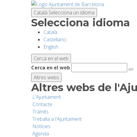
Vés
al
Català
Selecciona un idioma
contingut
Selecciona idioma
Català
Castellano
English
Cerca en el web
Cerca en el web
Altres webs
Altres webs de l'A
L'Ajuntament
Contacte
Tràmits
Treballa a l'Ajuntament
Notícies
Agenda