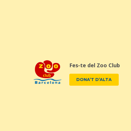
Fes-te del Zoo Club
DONA’T D’ALTA