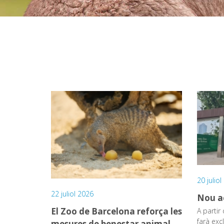
20 julio
22 juliol 2026
Nou a
El Zoo de Barcelona reforça les
A partir 
farà exc
mesures de benestar animal