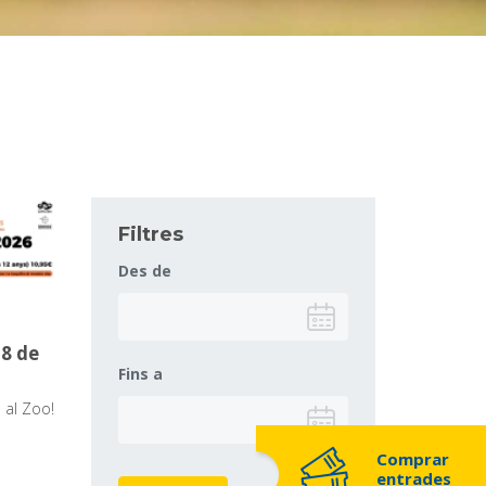
Filtres
Des de
28 de
Fins a
 al Zoo!
Comprar
entrades