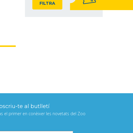
FILTRA
scriu-te al butlletí
às el primer en conèixer les novetats del Zoo