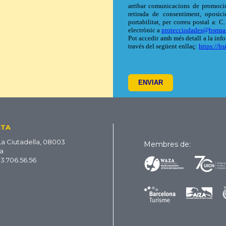
CTA
La Ciutadella, 08003
Membres de:
a
93.706.56.56