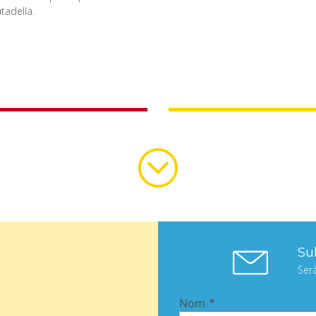
utadella.
Load
More
Sub
Ser