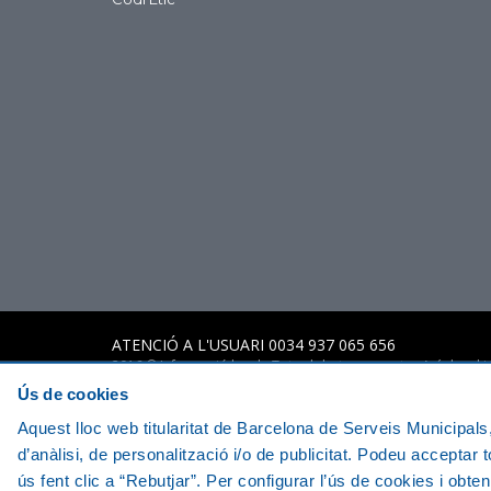
ATENCIÓ A L'USUARI 0034 937 065 656
2016 © Informació legal - Tots el drets reservats -
Avís legal i
Ús de cookies
Aquest lloc web titularitat de Barcelona de Serveis Municipals, 
d’anàlisi, de personalització i/o de publicitat. Podeu acceptar t
ús fent clic a “Rebutjar”. Per configurar l’ús de cookies i obte