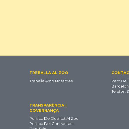
Footer
TREBALLA AL ZOO
CONTA
Treballa Amb Nosaltres
Parc De 
CA
Barcelon
Telèfon: 
TRANSPARÈNCIA I
GOVERNANÇA
Política De Qualitat Al Zoo
Política Del Contractant
Codi Ètic