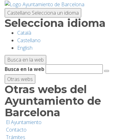
Pasar
al
Castellano
Selecciona un idioma
contenido
Selecciona idioma
principal
Català
PLANIFICA TU VISITA
Castellano
English
BIODIVERSIDAD
Busca en la web
Busca en la web
ACTIVIDADES
Otras webs
Otras webs del
ESCUELAS
Ayuntamiento de
Barcelona
INVESTIGACIÓN/CONSERVACIÓN
El Ayuntamiento
Contacto
SOSTENIBILIDAD
Trámites