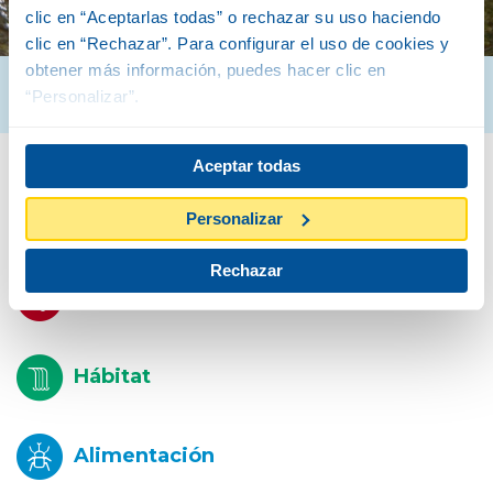
clic en “Aceptarlas todas” o rechazar su uso haciendo
clic en “Rechazar”. Para configurar el uso de cookies y
obtener más información, puedes hacer clic en
“Personalizar”.
Aceptar todas
Biología
Personalizar
Rechazar
Descripción
Hábitat
Alimentación