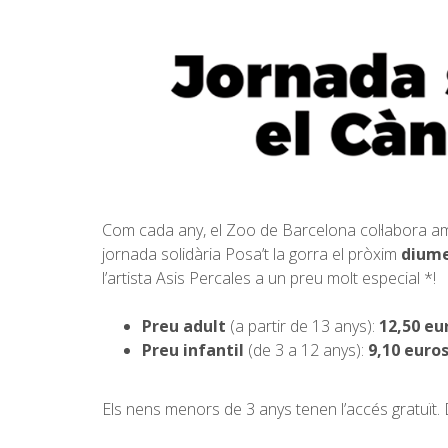
Com cada any, el Zoo de Barcelona col·labora am
jornada solidària Posa’t la gorra el pròxim
diume
l’artista Asis Percales a un preu molt especial *!
Preu adult
(a partir de 13 anys):
12,50 eu
Preu infantil
(de 3 a 12 anys):
9,10 euro
Els nens menors de 3 anys tenen l’accés gratuït. 