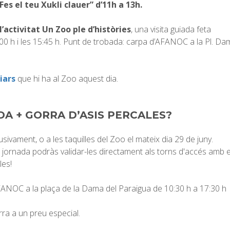
Fes el teu Xukli clauer” d’11h a 13h.
’activitat Un Zoo ple d’històries
, una visita guiada feta
00 h i les 15:45 h. Punt de trobada: carpa d’AFANOC a la Pl. Da
liars
que hi ha al Zoo aquest dia.
A + GORRA D’ASIS PERCALES?
lusivament, o a les taquilles del Zoo el mateix dia 29 de juny.
la jornada podràs validar-les directament als torns d'accés amb e
les!
AFANOC a la plaça de la Dama del Paraigua de 10:30 h a 17:30 h
ra a un preu especial.