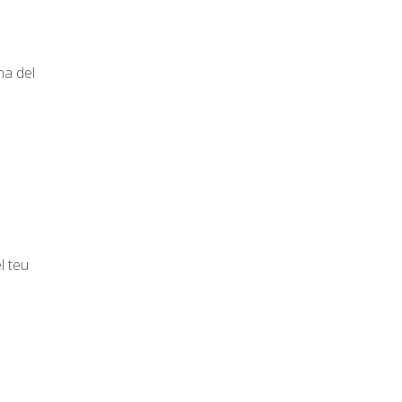
ma del
l teu