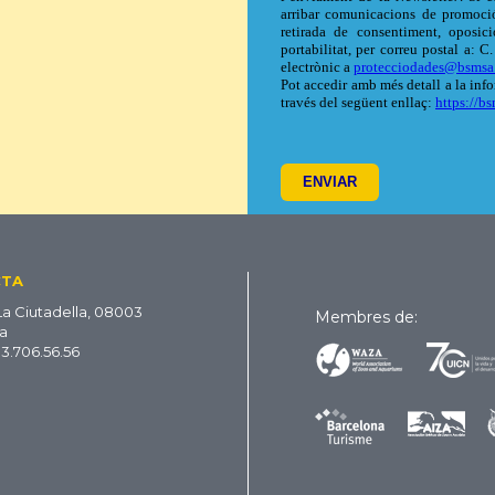
CTA
La Ciutadella, 08003
Membres de:
a
93.706.56.56