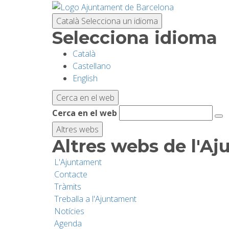
Vés
al
Català
Selecciona un idioma
contingut
Selecciona idioma
Català
Castellano
English
Cerca en el web
Cerca en el web
Altres webs
Altres webs de l'A
L'Ajuntament
Contacte
Tràmits
Treballa a l'Ajuntament
Notícies
Agenda