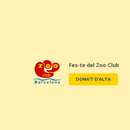
Fes-te del Zoo Club
DONA’T D’ALTA