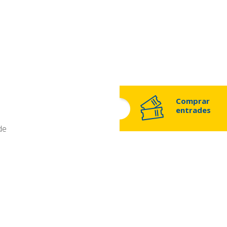
Comprar
entrades
a
de