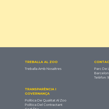
Footer
TREBALLA AL ZOO
CONTA
Treballa Amb Nosaltres
Parc De 
CA
Barcelon
Telèfon: 
TRANSPARÈNCIA I
GOVERNANÇA
Política De Qualitat Al Zoo
Política Del Contractant