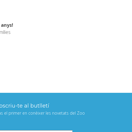
 anys!
mílies
scriu-te al butlletí
às el primer en conèixer les novetats del Zoo