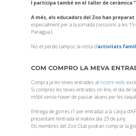
I participa també en el taller de ceràmica “
A més, els educadors del Zoo han preparat l
especialment per a la jornada (sessions a les 15:
Paraigua.).
No et perdis tampoc la resta d’
activitats fami
COM COMPRO LA MEVA ENTRAD
Compra ja les teves entrades al
nostre web
, exc
Si compres les teves entrades on line, el dia de 
mòbil sense haver de passar abans per les taquil
Entrega de gorres (1 per entrada) a la carpa d’
presentant l’entrada el mateix dia 29 de juny.
Els membres del Zoo Club podran comprar la gor