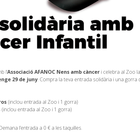
b l’
Associació AFANOC Nens amb càncer
i celebra al Zoo l
nge 29 de juny
. Compra la teva entrada solidària i una gorra 
ros
(inclou entrada al Zoo i 1 gorra)
s
(inclou entrada al Zoo i 1 gorra)
Demana l’entrada a 0 € a les taquilles.