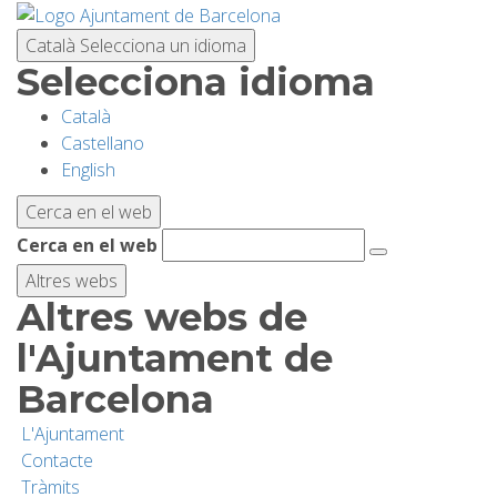
Vés
al
Català
Selecciona un idioma
contingut
Selecciona idioma
Català
PLANIFICA LA VISITA
Castellano
English
BIODIVERSITAT
Cerca en el web
Cerca en el web
ACTIVITATS
Altres webs
Altres webs de
ESCOLES
l'Ajuntament de
Barcelona
RECERCA I CONSERVACIÓ
L'Ajuntament
Contacte
SOSTENIBILITAT
Tràmits