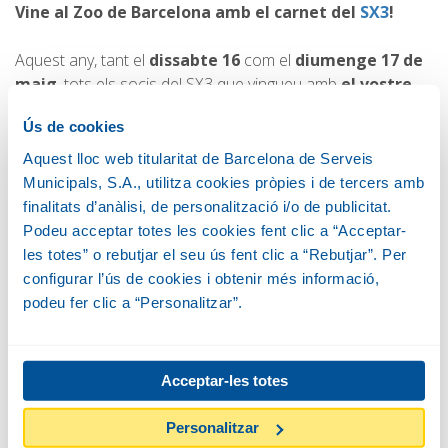
Vine al Zoo de Barcelona amb el carnet del
SX3
!
Aquest any, tant el
dissabte 16
com el
diumenge 17 de
maig
, tots els socis del SX3 que vingueu amb
el vostre
carnet a les taquilles del Zoo de
Ús de cookies
Barcelona
,
podreu gaudir de forma gratuïta
d’un dia
inoblidable envoltats de natura en un dels racons més
Aquest lloc web titularitat de Barcelona de Serveis
icònics de la ciutat. Els socis del SX3 podreu observar i
Municipals, S.A., utilitza cookies pròpies i de tercers amb
aprendre dels vostres animals preferits. A més,
finalitats d’anàlisi, de personalització i/o de publicitat.
participareu en
activitats emocionants
que els
Podeu acceptar totes les cookies fent clic a “Acceptar-
professionals de l’educació del Zoo preparen i que us
les totes” o rebutjar el seu ús fent clic a “Rebutjar”. Per
ajudaran a entendre millor què és la conservació de la
configurar l’ús de cookies i obtenir més informació,
biodiversitat i el perquè és tan important que tothom
podeu fer clic a “Personalitzar”.
contribueixi a la seva preservació.
Recordeu que totes les instal·lacions del Zoo estan
Acceptar-les totes
adaptades per a persones amb mobilitat reduïda.
Personalitzar
Que no se t'escapi!