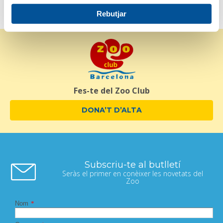
Rebutjar
Fes-te del Zoo Club
DONA’T D’ALTA
Subscriu-te al butlletí
Seràs el primer en conèixer les novetats del
Zoo