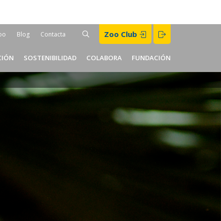
Buscar
Zoo Club
BUSCAR
oo
Blog
Contacta
er
CIÓN
SOSTENIBILIDAD
COLABORA
FUNDACIÓN