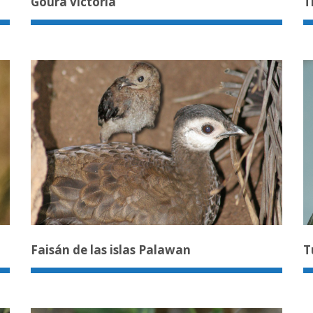
Goura victoria
T
Faisán de las islas Palawan
T