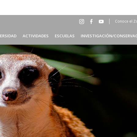
Conoce el Z
Social
Head
VERSIDAD
ACTIVIDADES
ESCUELAS
INVESTIGACIÓN/CONSERVA
Menu
ES
Header