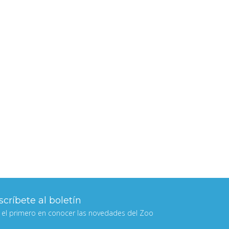
críbete al boletín
 el primero en conocer las novedades del Zoo