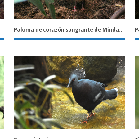
Paloma de corazón sangrante de Mindanao
P