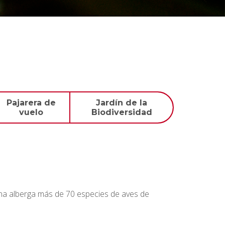
Pajarera de
Jardín de la
vuelo
Biodiversidad
ona alberga más de 70 especies de aves de