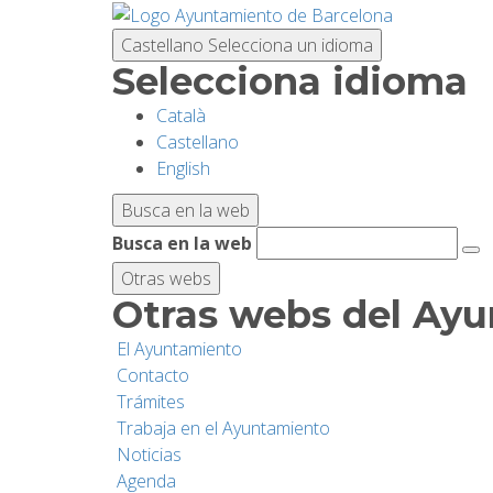
Pasar
al
Castellano
Selecciona un idioma
contenido
Selecciona idioma
principal
Català
Castellano
English
Busca en la web
Busca en la web
Otras webs
Otras webs del Ay
El Ayuntamiento
Contacto
Trámites
Trabaja en el Ayuntamiento
Noticias
Agenda