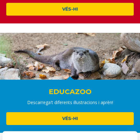
VÉS-HI
EDUCAZOO
Descarrega't diferents il·lustracions i aprèn!
VÉS-HI