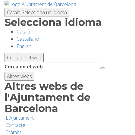
Vés
al
Català
Selecciona un idioma
contingut
Selecciona idioma
Català
PLANIFICA LA VISITA
Castellano
English
BIODIVERSITAT
Cerca en el web
Cerca en el web
ACTIVITATS
Altres webs
Altres webs de
ESCOLES
l'Ajuntament de
Barcelona
RECERCA I CONSERVACIÓ
L'Ajuntament
Contacte
SOSTENIBILITAT
Tràmits