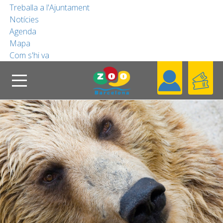
Treballa a l'Ajuntament
Notícies
COL·LABORA
Agenda
Mapa
Com s'hi va
FUNDACIÓ
Cerca
Header
Coneix el Zoo
CA
Blog
Contacta