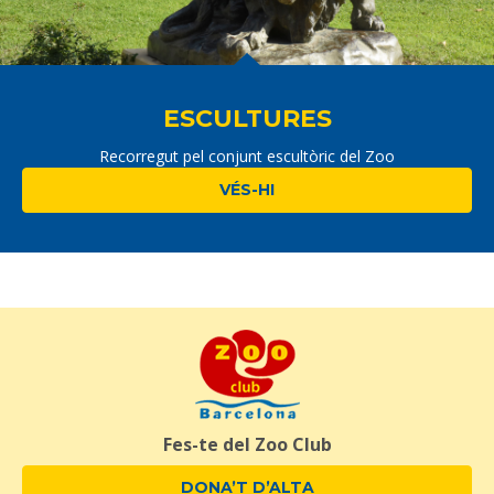
ESCULTURES
Recorregut pel conjunt escultòric del Zoo
VÉS-HI
Fes-te del Zoo Club
DONA’T D’ALTA