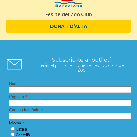
Fes-te del Zoo Club
DONA’T D’ALTA
Subscriu-te al butlletí
Seràs el primer en conèixer les novetats del
Zoo