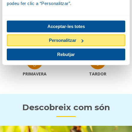
podeu fer clic a “Personalitzar”.
Amplada
4-6 M
Acceptar-les totes
Personalitzar
FLOR I FRUIT
Rebutjar
PRIMAVERA
TARDOR
Descobreix com són