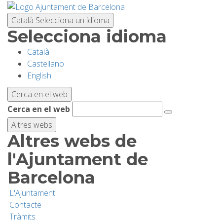
Vés
al
Català
Selecciona un idioma
contingut
Selecciona idioma
Català
PLANIFICA LA VISITA
Castellano
English
BIODIVERSITAT
Cerca en el web
Cerca en el web
ACTIVITATS
Altres webs
Altres webs de
ESCOLES
l'Ajuntament de
Barcelona
RECERCA I CONSERVACIÓ
L'Ajuntament
Contacte
SOSTENIBILITAT
Tràmits