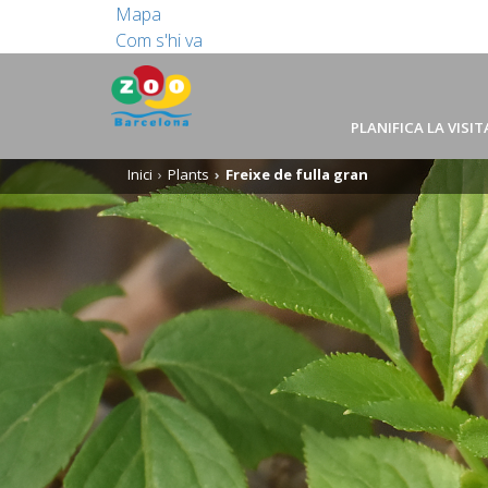
Mapa
Com s'hi va
PLANIFICA LA VISIT
Inici
Plants
Freixe de fulla gran