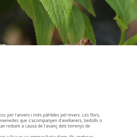
 per l'anvers i més pàl•lides pel revers. Les flors,
reixenedes que s'acompanyen d'avellaners, bedolls o
an reduint a causa de l'avanç dels terrenys de
per a Eva es va emprar fusta d'om. Els anglesos