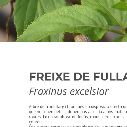
FREIXE DE FUL
Fraxinus excelsior
Arbre de tronc llarg i branques en disposició erecta q
que no tenen pètals, donen pas a l'estiu a uns fruit
roures, i d'un sotabosc de fenàs, maduixeres o xuclam
conreu.
És un arbre carregat de simbologia. En la mitologia 