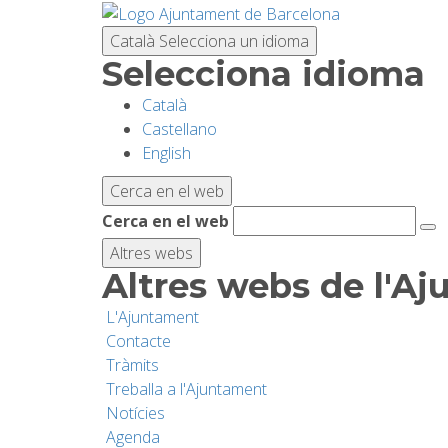
Vés
al
Català
Selecciona un idioma
contingut
Selecciona idioma
Català
Castellano
English
Cerca en el web
Cerca en el web
Altres webs
Altres webs de l'A
L'Ajuntament
Contacte
Tràmits
Treballa a l'Ajuntament
Notícies
Agenda