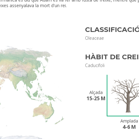
eixes assenyalava la mort d'un rei.
CLASSIFICACI
Oleaceae
HÀBIT DE CRE
Caducifoli
Alçada
15-25 M
Amplada
4-6 M