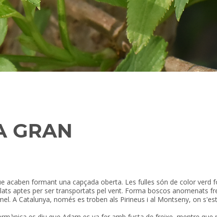
LA GRAN
ue acaben formant una capçada oberta. Les fulles són de color verd fosc
s alats aptes per ser transportats pel vent. Forma boscos anomenats f
el. A Catalunya, només es troben als Pirineus i al Montseny, on s'est
germànica es diu que Adam es va fer amb fusta de freixe, mentre que 