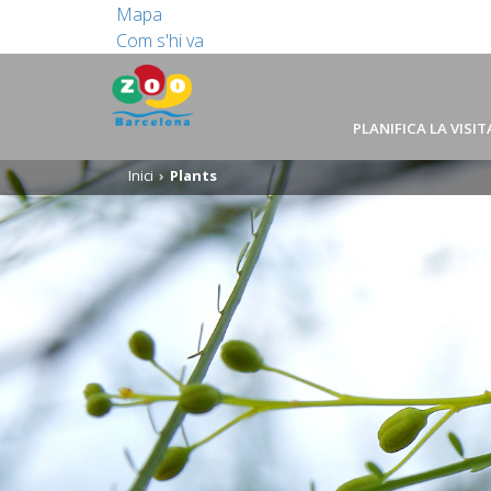
Mapa
Com s'hi va
PLANIFICA LA VISIT
Inici
Plants