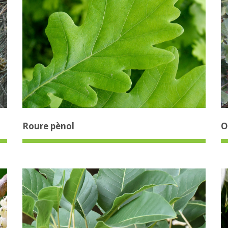
Roure pènol
O