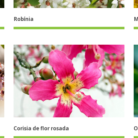
Robínia
M
Corisia de flor rosada
O