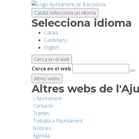
Vés
al
Català
Selecciona un idioma
contingut
Selecciona idioma
Català
Castellano
English
Cerca en el web
Cerca en el web
Altres webs
Altres webs de l'A
L'Ajuntament
Contacte
Tràmits
Treballa a l'Ajuntament
Notícies
Agenda