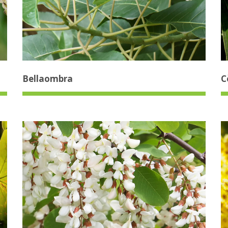
Bellaombra
C