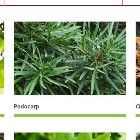
Podocarp
C