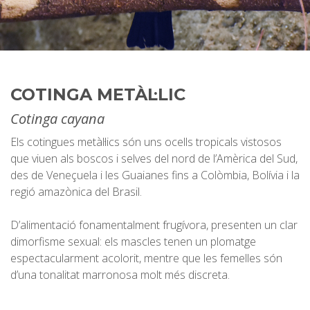
COTINGA METÀL·LIC
Cotinga cayana
Els cotingues metàl·lics són uns ocells tropicals vistosos
que viuen als boscos i selves del nord de l’Amèrica del Sud,
des de Veneçuela i les Guaianes fins a Colòmbia, Bolívia i la
regió amazònica del Brasil.
D’alimentació fonamentalment frugívora, presenten un clar
dimorfisme sexual: els mascles tenen un plomatge
espectacularment acolorit, mentre que les femelles són
d’una tonalitat marronosa molt més discreta.