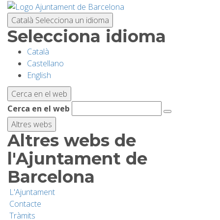
Vés
al
Català
Selecciona un idioma
contingut
Selecciona idioma
Català
PLANIFICA LA VISITA
Castellano
English
BIODIVERSITAT
Cerca en el web
Cerca en el web
ACTIVITATS
Altres webs
Altres webs de
ESCOLES
l'Ajuntament de
Barcelona
RECERCA I CONSERVACIÓ
L'Ajuntament
Contacte
SOSTENIBILITAT
Tràmits