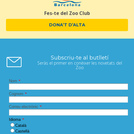
Fes-te del Zoo Club
DONA’T D’ALTA
Subscriu-te al butlletí
Seràs el primer en conèixer les novetats del
Zoo