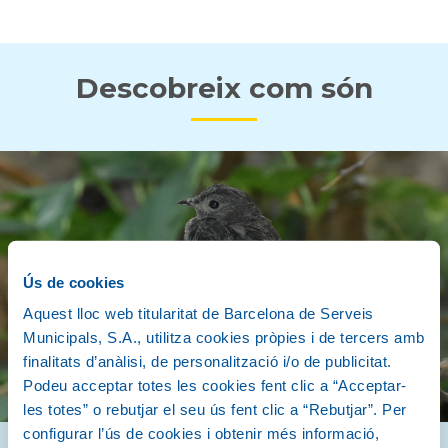
Descobreix com són
Ús de cookies
Aquest lloc web titularitat de Barcelona de Serveis
Municipals, S.A., utilitza cookies pròpies i de tercers amb
finalitats d’anàlisi, de personalització i/o de publicitat.
Podeu acceptar totes les cookies fent clic a “Acceptar-
les totes” o rebutjar el seu ús fent clic a “Rebutjar”. Per
configurar l’ús de cookies i obtenir més informació,